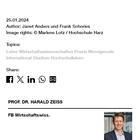
25.01.2024
Author: Janet Anders und Frank Schories
Image rights: © Marlene Lotz / Hochschule Harz
Topics:
Lehre
Wirtschaftswissenschaften
Praxis
Wernigerode
International
Studium
Hochschulleben
Share:
PROF. DR.
HARALD
ZEISS
FB Wirtschaftswiss.