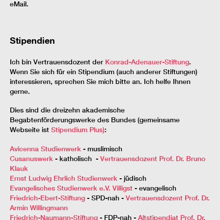
eMail.
Stipendien
Ich bin Vertrauensdozent der
Konrad-Adenauer-Stiftung
.
Wenn Sie sich für ein Stipendium (auch anderer Stiftungen)
interessieren, sprechen Sie mich bitte an. Ich helfe Ihnen
gerne.
Dies sind die dreizehn akademische
Begabtenförderungswerke des Bundes (gemeinsame
Webseite ist
Stipendium Plus)
:
Avicenna Studienwerk
- muslimisch
Cusanuswerk
- katholisch -
Vertrauensdozent Prof. Dr. Bruno
Klauk
Ernst Ludwig Ehrlich Studienwerk
- jüdisch
Evangelisches Studienwerk e.V. Villigst
- evangelisch
Friedrich-Ebert-Stiftung
- SPD-nah -
Vertrauensdozent Prof. Dr.
Armin Willingmann
Friedrich-Naumann-Stiftung
- FDP-nah -
Altstipendiat Prof. Dr.