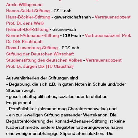
Armin Willingmann
Hanns-Seidel-Stiftung
- CSU-nah
Hans-Böckler-Stiftung
- gewerkschaftsnah -
Vertrauensdozent
Prof. Dr. Jens Weiß
Heinrich-Böll-Stiftung
- Grünen-nah
Konrad-Adenauer-Stiftung
- CDU-nah -
Vertrauensdozent Prof.
Dr. Dirk Fischbach
Rosa-Luxemburg-Stiftung
- PDS-nah
Stiftung der Deutschen Wirtschaft
Studienstiftung des deutschen Volkes
-
Vertrauensdozent
Prof. Dr. Jürgen Dix (TU Clausthal)
Auswahlkriterien der Stiftungen sind
- Begabung, die sich z.B. in guten Noten in Schule und/oder
Studium zeigt,
- gesellschaftspolitisches, soziales oder kirchliches
Engagement,
- Persönlichkeit (niemand mag Charakterschweine) und
- ein zur jeweiligen Stiftung passender Wertekanon. Die
Begabtenförderung der Konrad-Adenauer-Stiftung ist keine
Kaderschmiede, andere Begabtenförderungswerke haben
eine weniger unabhängige Stipendiatenselektion. Die