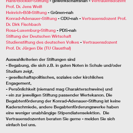
Hans-Böckler-Stiftung
- gewerkschaftsnah -
Vertrauensdozent
Prof. Dr. Jens Weiß
Heinrich-Böll-Stiftung
- Grünen-nah
Konrad-Adenauer-Stiftung
- CDU-nah -
Vertrauensdozent Prof.
Dr. Dirk Fischbach
Rosa-Luxemburg-Stiftung
- PDS-nah
Stiftung der Deutschen Wirtschaft
Studienstiftung des deutschen Volkes
-
Vertrauensdozent
Prof. Dr. Jürgen Dix (TU Clausthal)
Auswahlkriterien der Stiftungen sind
- Begabung, die sich z.B. in guten Noten in Schule und/oder
Studium zeigt,
- gesellschaftspolitisches, soziales oder kirchliches
Engagement,
- Persönlichkeit (niemand mag Charakterschweine) und
- ein zur jeweiligen Stiftung passender Wertekanon. Die
Begabtenförderung der Konrad-Adenauer-Stiftung ist keine
Kaderschmiede, andere Begabtenförderungswerke haben
eine weniger unabhängige Stipendiatenselektion. Die
Vertrauensdozenten beraten Sie gerne - melden Sie sich
einfach bei uns.