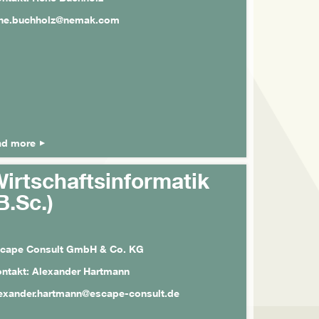
ne.buchholz@nemak.com
ad more
irtschaftsinformatik
B.Sc.)
cape Consult GmbH & Co. KG
ntakt: Alexander Hartmann
exander.hartmann@escape-consult.de