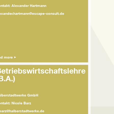
ntakt: Alexander Hartmann
exander.hartmann@escape-consult.de
ad more
etriebswirtschaftslehre
B.A.)
lberstadtwerke GmbH
ntakt: Nicole Barz
barz@halberstadtwerke.de