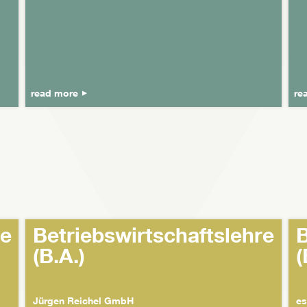
read more
re
re
Betriebswirtschaftslehre
B
(B.A.)
(
Jürgen Reichel GmbH
es