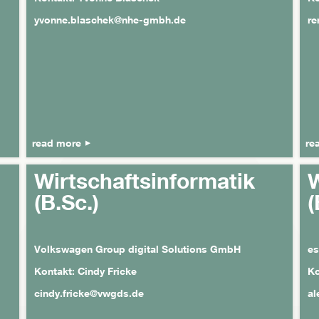
yvonne.blaschek@nhe-gmbh.de
re
read more
re
Wirtschaftsinformatik
W
(B.Sc.)
(
Volkswagen Group digital Solutions GmbH
es
Kontakt: Cindy Fricke
Ko
cindy.fricke@vwgds.de
al