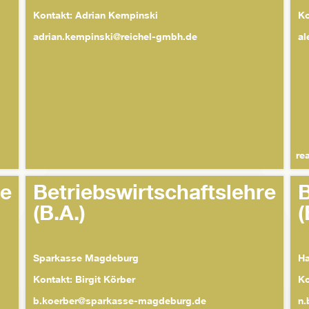
Kontakt: Adrian Kempinski
Ko
adrian.kempinski@reichel-gmbh.de
al
re
re
Betriebswirtschaftslehre
B
(B.A.)
(
Sparkasse Magdeburg
Ha
Kontakt: Birgit Körber
Ko
b.koerber@sparkasse-magdeburg.de
n.