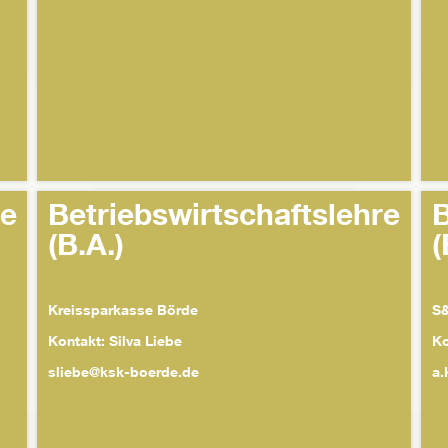
re
Betriebswirtschaftslehre
B
(B.A.)
(
Kreissparkasse Börde
S&
Kontakt: Silva Liebe
Ko
sliebe@ksk-boerde.de
a.