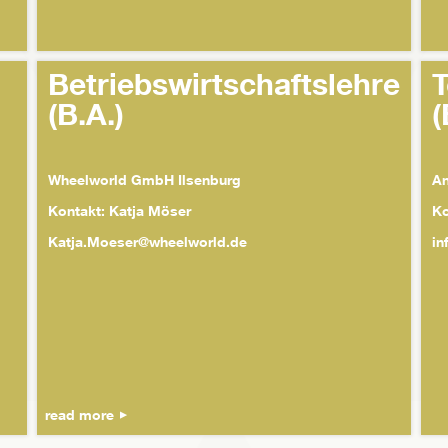
Betriebswirtschaftslehre
(B.A.)
(
Wheelworld GmbH Ilsenburg
An
Kontakt: Katja Möser
Ko
Katja.Moeser@wheelworld.de
in
read more