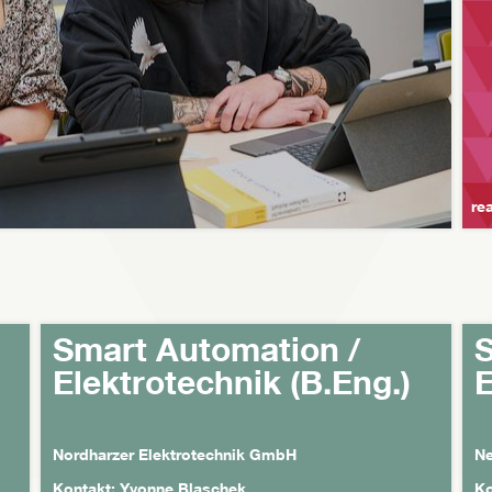
re
Smart Automation /
S
Elektrotechnik (B.Eng.)
E
Nordharzer Elektrotechnik GmbH
N
Kontakt: Yvonne Blaschek
Ko