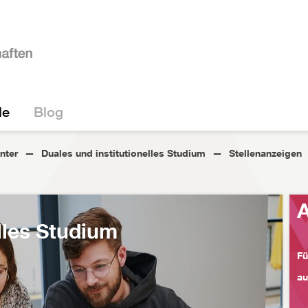
le
Blog
nter
Duales und institutionelles Studium
Stellenanzeigen
A
lles Studium
Fü
au