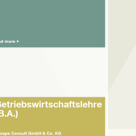
ad more
etriebswirtschaftslehre
B.A.)
cape Consult GmbH & Co. KG