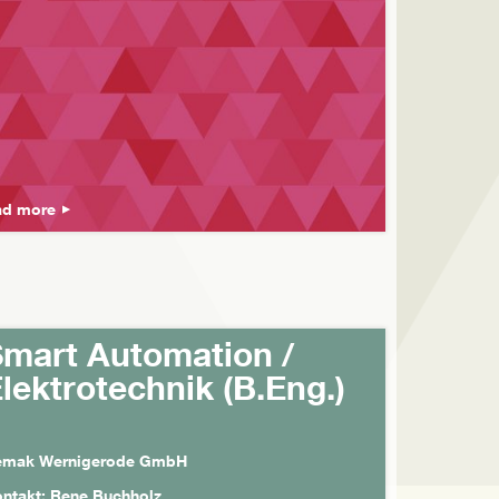
ad more
mart Automation /
lektrotechnik (B.Eng.)
emak Wernigerode GmbH
ntakt: Rene Buchholz