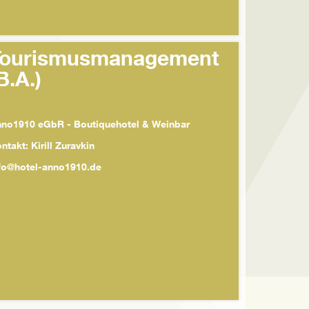
Tourismusmanagement
B.A.)
no1910 eGbR - Boutiquehotel & Weinbar
ntakt: Kirill Zuravkin
fo@hotel-anno1910.de