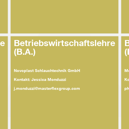
re
Betriebswirtschaftslehre
B
(B.A.)
(
Novoplast Schlauchtechnik GmbH
Mo
Kontakt: Jessica Monduzzi
Ko
j.monduzzi@masterflexgroup.com
ph