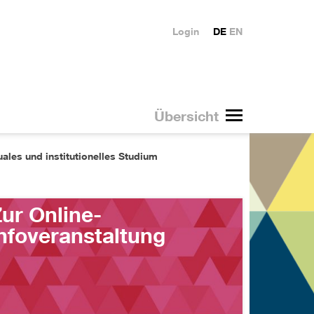
Login
DE
EN
Übersicht
uales und institutionelles Studium
ur Online-
nfoveranstaltung