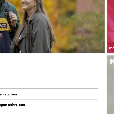
re
K
en suchen
ngen schreiben