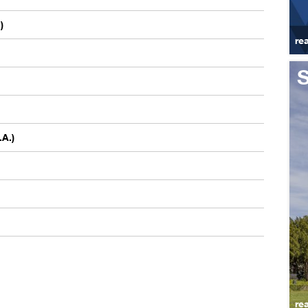
)
re
S
.A.)
re