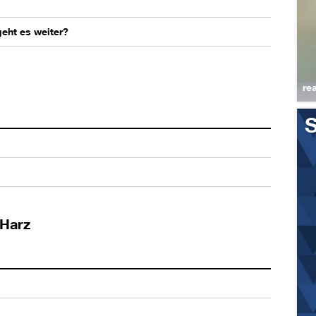
geht es weiter?
re
S
 Harz