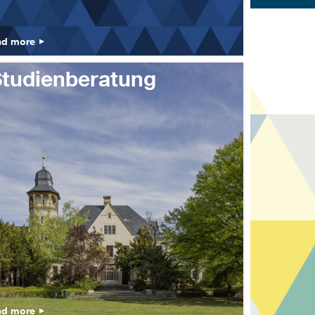
ad more
tudienberatung
ad more