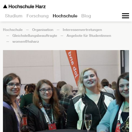
Studium
Forschung
Hochschule
Blog
Hochschule
Organisation
Interessenvertretungen
Gleichstellungsbeauftragte
Angebote für Studentinnen
women@hsharz