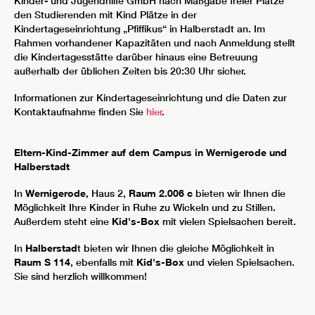
Kinder- und Jugendhilfe GmbH nach Maßgabe freier Plätze
den Studierenden mit Kind Plätze in der
Kindertageseinrichtung „Pfiffikus“ in Halberstadt an. Im
Rahmen vorhandener Kapazitäten und nach Anmeldung stellt
die Kindertagesstätte darüber hinaus eine Betreuung
außerhalb der üblichen Zeiten bis 20:30 Uhr sicher.
Informationen zur Kindertageseinrichtung und die Daten zur
Kontaktaufnahme finden Sie
hier
.
Eltern-Kind-Zimmer auf dem Campus in Wernigerode und
Halberstadt
In
Wernigerode
, Haus 2,
Raum 2.006 c
bieten wir Ihnen die
Möglichkeit Ihre Kinder in Ruhe zu Wickeln und zu Stillen.
Außerdem steht eine
Kid's-Box
mit vielen Spielsachen bereit.
In
Halberstad
t bieten wir Ihnen die gleiche Möglichkeit in
Raum S 114
, ebenfalls mit
Kid's-Box
und vielen Spielsachen.
Sie sind herzlich willkommen!