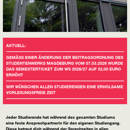
AKTUELL:
GEMÄSS EINER ÄNDERUNG DER BEITRAGSORDNUNG DES S
TUDENTENWERKS MAGDEBURG VOM 07.03.2026 WURDE D
AS SEMESTERTICKET ZUM WS 2026/27 AUF 32,00 EURO E
RHÖHT
WIR WÜNSCHEN ALLEN STUDIERENDEN EINE ERHOLSAME
VORLESUNGSFREIE ZEIT
Jeder Studierende hat während des gesamten Studiums
eine feste Ansprechpartnerin für den eigenen Studiengang.
Diese betreut dich während der Sprechzeiten in allen