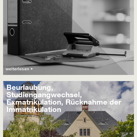
weiterlesen
Beurlaubung,
Studiengangwechsel,
Exmatrikulation, Rücknahme der
Immatrikulation