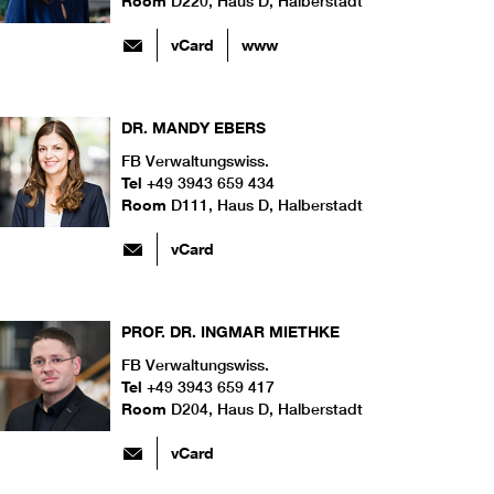
Room
D220, Haus D, Halberstadt
vCard
www
DR.
MANDY
EBERS
FB Verwaltungswiss.
Tel
+49 3943 659 434
Room
D111, Haus D, Halberstadt
vCard
PROF. DR.
INGMAR
MIETHKE
FB Verwaltungswiss.
Tel
+49 3943 659 417
Room
D204, Haus D, Halberstadt
vCard