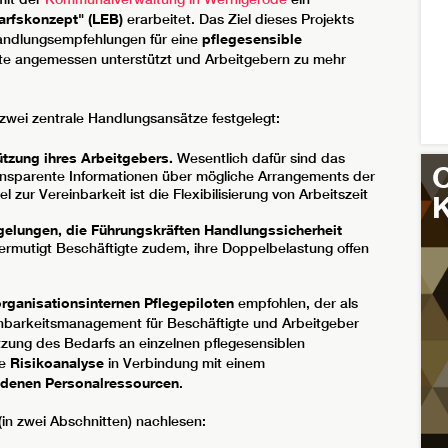
arfskonzept" (LEB)
erarbeitet. Das Ziel dieses Projekts
andlungsempfehlungen für eine
pflegesensible
gte angemessen unterstützt und Arbeitgebern zu mehr
wei zentrale Handlungsansätze festgelegt:
tzung ihres Arbeitgebers.
Wesentlich dafür sind das
C
transparente Informationen über mögliche Arrangements der
 zur Vereinbarkeit ist die Flexibilisierung von Arbeitszeit
egelungen, die Führungskräften Handlungssicherheit
 ermutigt Beschäftigte zudem, ihre Doppelbelastung offen
organisationsinternen Pflegepiloten
empfohlen, der als
inbarkeitsmanagement für Beschäftigte und Arbeitgeber
ätzung des Bedarfs an einzelnen pflegesensiblen
he
Risikoanalyse
in Verbindung mit einem
ndenen Personalressourcen
.
 (in zwei Abschnitten) nachlesen: