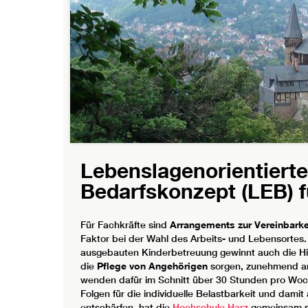
Lebenslagenorientiert
Bedarfskonzept (LEB) f
Für Fachkräfte sind
Arrangements zur Vereinbarkei
Faktor bei der Wahl des Arbeits- und Lebensortes.
ausgebauten Kinderbetreuung gewinnt auch die Hi
die
Pflege von Angehörigen
sorgen, zunehmend an 
wenden dafür im Schnitt über 30 Stunden pro Woch
Folgen für die individuelle Belastbarkeit und dami
entschärfen, hat die
Hochschule Harz
gemeinsam m