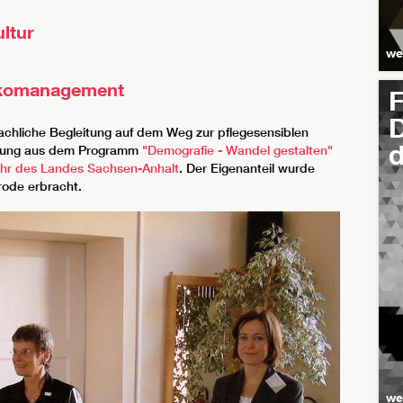
ultur
we
isikomanagement
D
achliche Begleitung auf dem Weg zur pflegesensiblen
d
derung aus dem Programm
"Demografie - Wandel gestalten"
ehr des Landes Sachsen-Anhalt
. Der Eigenanteil wurde
rode erbracht.
we