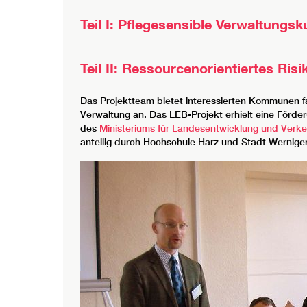
Teil I: Pflegesensible Verwaltungsk
Teil II: Ressourcenorientiertes R
Das Projektteam bietet interessierten Kommunen f
Verwaltung an. Das LEB-Projekt erhielt eine För
des
Ministeriums für Landesentwicklung und Verk
anteilig durch Hochschule Harz und Stadt Wernige