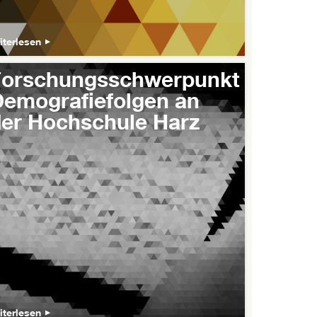
iterlesen
Forschungsschwerpunkt
emografiefolgen an
er Hochschule Harz
iterlesen