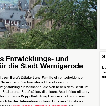
S
es Entwicklungs- und
ür die Stadt Wernigerode
Be
Te
fü
t von Berufstätigkeit und Familie
ein entscheidender
 Neben der in Sachsen-Anhalt bereits sehr gut
lfegestaltung für Menschen, die sich neben dem Beruf um
Bedeutung. Berufstätige, die eigene Angehörige pflegen,
e auf. Diese Doppelbelastung kann zu stark negativen
t auch für die Unternehmen führen. Um diese Situation zu
it der
Kommunalverwaltung in Wernigerode
ein