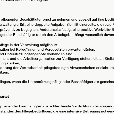
g pflegender Beschäftigter ernst zu nehmen und speziell auf ihre Be
rwaltung erfüllt eine doppelte Aufgabe: Sie hilft einerseits, die rea
räventiv zu begegnen. Andererseits festigt eine positive Work-Life-
gender Beschäftigter durch den Arbeitgeber hängt wesentlich davon
lege in der Verwaltung möglich ist,
tuation bei Kolleg*innen und Vorgesetzten erwarten dürfen,
 und Unterstützungsangebote vorhanden sind,
ent und die Arbeitsorganisation zur Verfügung stehen, die an Stelle 
ung stärken,
erung der Vertretbarkeit pflegebedingte Abwesenheiten erleichtern 
ützen.
elingen, wenn die Unterstützung pflegender Beschäftigter als gemein
artet
n pflegender Beschäftigter: die schleichende Verdichtung der sorgen
ustandes des Pflegebedürftigen, die eine intensive Betreuung notw