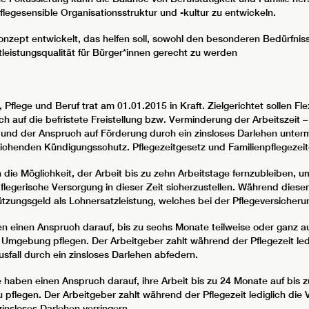
egesensible Organisationsstruktur und -kultur zu entwickeln.
zept entwickelt, das helfen soll, sowohl den besonderen Bedürfnis
leistungsqualität für Bürger*innen gerecht zu werden
Pflege und Beruf trat am 01.01.2015 in Kraft. Zielgerichtet sollen Fle
 auf die befristete Freistellung bzw. Verminderung der Arbeitszeit –
g und der Anspruch auf Förderung durch ein zinsloses Darlehen unte
chenden Kündigungsschutz. Pflegezeitgesetz und Familienpflegezeitg
ie Möglichkeit, der Arbeit bis zu zehn Arbeitstage fernzubleiben, um 
flegerische Versorgung in dieser Zeit sicherzustellen. Während dieser
tützungsgeld als Lohnersatzleistung, welches bei der Pflegeversicher
n einen Anspruch darauf, bis zu sechs Monate teilweise oder ganz a
 Umgebung pflegen. Der Arbeitgeber zahlt während der Pflegezeit ledi
sfall durch ein zinsloses Darlehen abfedern.
 haben einen Anspruch darauf, ihre Arbeit bis zu 24 Monate auf bis
pflegen. Der Arbeitgeber zahlt während der Pflegezeit lediglich die V
insloses Darlehen verringern.