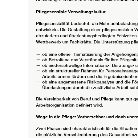
Pflegesensible Verwaltungskultur
Pflegesensibilität bedeutet, die Mehrfachbelastun
entwickeln. Die Gestaltung einer pflegesensiblen Ve
abzufedern und überlastungsbedingten Fehlzeiten p
Wettbewerb um Fachkräfte. Die Unterstützung pfle
ob eine offene Thematisierung der Angehörigenpf
ob Betroffene das Verständnis für ihre Pflegesi
ob niederschwellige Informations-, Beratungs-
ob ein struktureller Rahmen für Personalmanagem
Arbeitsformen fördern und die Ergebnisorientier
ob eine angemessene Risikoanalyse und die Förd
Überlastungen durch die zusätzliche Arbeit sch
Die Vereinbarkeit von Beruf und Pflege kann gut g
Arbeitsorganisation definiert wird.
Wege in die Pflege: Vorhersehbar und doch unerw
Zwei Phasen sind charakteristisch für die Situatio
die plötzliche Verschlechterung des Gesundheitsz