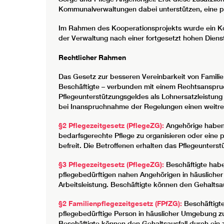
Kommunalverwaltungen dabei unterstützen, eine pfl
Im Rahmen des Kooperationsprojekts wurde ein Kon
der Verwaltung nach einer fortgesetzt hohen Dienst
Rechtlicher Rahmen
Das Gesetz zur besseren Vereinbarkeit von Familie, 
Beschäftigte – verbunden mit einem Rechtsanspruch
Pflegeunterstützungsgeldes als Lohnersatzleistun
bei Inanspruchnahme der Regelungen einen weitrei
§2 Pflegezeitgesetz (PflegeZG):
Angehörige haben d
bedarfsgerechte Pflege zu organisieren oder eine p
befreit. Die Betroffenen erhalten das Pflegeunters
§3 Pflegezeitgesetz (PflegeZG):
Beschäftigte habe
pflegebedürftigen nahen Angehörigen in häuslicher
Arbeitsleistung. Beschäftigte können den Gehaltsau
§2 Familienpflegezeitgesetz (FPfZG):
Beschäftigte
pflegebedürftige Person in häuslicher Umgebung zu 
Beschäftigte können den Gehaltsausfall durch ein z