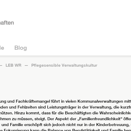
le
Blog
LEB WR
Pflegesensible Verwaltungskultur
ng und Fachkräftemangel führt in vielen Kommunalverwaltungen mitt
n und Fehlzeiten sind Leistungsträger in der Verwaltung, die kurzf
hützen. Hinzu kommt, dass für die Beschäftigten die Wahrscheinlichke
n zu müssen, steigt. Der Aspekt der „Familienfreundlichkeit“ öffentl
it und Familie erschöpft sich jedoch nicht nur in der Kinderbetreuun
he Fokussierung kann die Balance von Berufstätigkeit und Familie her