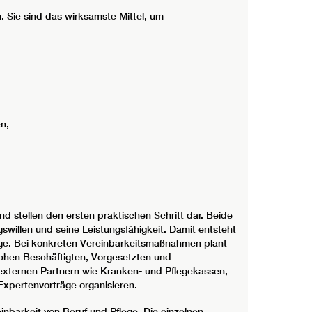
 Sie sind das wirksamste Mittel, um
n,
d stellen den ersten praktischen Schritt dar. Beide
willen und seine Leistungsfähigkeit. Damit entsteht
flege. Bei konkreten Vereinbarkeitsmaßnahmen plant
chen Beschäftigten, Vorgesetzten und
externen Partnern wie Kranken- und Pflegekassen,
Expertenvorträge organisieren.
nbarkeit von Beruf und Pflege. Die einzelnen