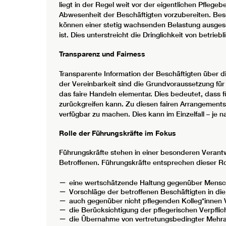
liegt in der Regel weit vor der eigentlichen Pflege
Abwesenheit der Beschäftigten vorzubereiten. Besc
können einer stetig wachsenden Belastung ausgese
ist. Dies unterstreicht die Dringlichkeit von betr
Transparenz und Fairness
Transparente Information der Beschäftigten über d
der Vereinbarkeit sind die Grundvoraussetzung für
das faire Handeln elementar. Dies bedeutet, dass fü
zurückgreifen kann. Zu diesen fairen Arrangements g
verfügbar zu machen. Dies kann im Einzelfall – je 
Rolle der Führungskräfte im Fokus
Führungskräfte stehen in einer besonderen Verantw
Betroffenen. Führungskräfte entsprechen dieser Rol
eine wertschätzende Haltung gegenüber Mensch
Vorschläge der betroffenen Beschäftigten in di
auch gegenüber nicht pflegenden Kolleg*innen V
die Berücksichtigung der pflegerischen Verpfli
die Übernahme von vertretungsbedingter Mehrar