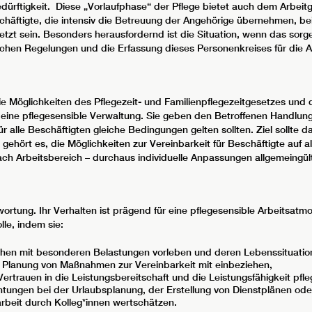
bedürftigkeit. Diese „Vorlaufphase“ der Pflege bietet auch dem Arbeitg
häftigte, die intensiv die Betreuung der Angehörige übernehmen, bei 
tzt sein. Besonders herausfordernd ist die Situation, wenn das so
ieblichen Regelungen und die Erfassung dieses Personenkreises für die
ie Möglichkeiten des Pflegezeit- und Familienpflegezeitgesetzes und
 eine pflegesensible Verwaltung. Sie geben den Betroffenen Handlungs
r alle Beschäftigten gleiche Bedingungen gelten sollten. Ziel sollte 
ehört es, die Möglichkeiten zur Vereinbarkeit für Beschäftigte auf al
nach Arbeitsbereich – durchaus individuelle Anpassungen allgemeingül
ortung. Ihr Verhalten ist prägend für eine pflegesensible Arbeitsat
le, indem sie:
en mit besonderen Belastungen vorleben und deren Lebenssituatio
e Planung von Maßnahmen zur Vereinbarkeit mit einbeziehen,
ertrauen in die Leistungsbereitschaft und die Leistungsfähigkeit pf
chtungen bei der Urlaubsplanung, der Erstellung von Dienstplänen od
beit durch Kolleg*innen wertschätzen.