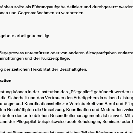
ächen sollte als Führungsaufgabe definiert und durchgesetzt werden.
rkennen und Gegenmaßnahmen zu verabreden.
gebote arbeitgeberseitig:
 Pflegeprozess unterstützen oder von anderen Alltagsaufgaben entlaste
inrichtungen und der Kurzzeitpflege.
der zeitlichen Flexibilität der Beschäftigten.
nation
tung können in der Institution des „Pflegepilot“ gebündelt werden un
 Sicherheit und das Vertrauen des Arbeitgebers in seinen Leistungs
eratungs- und Koordinationsstelle zur Vereinbarkeit von Beruf und P
ten Beschäftigten die Umsetzung, Koordination und Moderation zwis
eboten des betrieblichen Gesundheitsmanagements ist sinnvoll. Mit 
ann der Pflegepilot beispielsweise auch Schulungen, Seminare oder 
nterstützungsangeboten ist wesentlicher Teil der Förderung der Verei