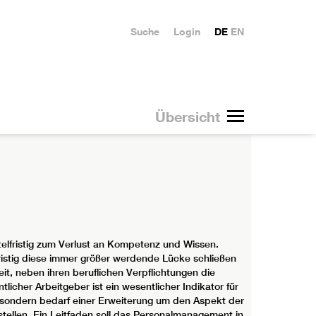
Suche
Login
DE
EN
Übersicht
elfristig zum Verlust an Kompetenz und Wissen.
ristig diese immer größer werdende Lücke schließen
it, neben ihren beruflichen Verpflichtungen die
icher Arbeitgeber ist ein wesentlicher Indikator für
g, sondern bedarf einer Erweiterung um den Aspekt der
stellen. Ein Leitfaden soll das Personalmanagement in