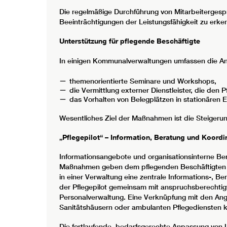
Die regelmäßige Durchführung von Mitarbeitergespr
Beeinträchtigungen der Leistungsfähigkeit zu e
Unterstützung für pflegende Beschäftigte
In einigen Kommunalverwaltungen umfassen die An
themenorientierte Seminare und Workshops,
die Vermittlung externer Dienstleister, die den
das Vorhalten von Belegplätzen in stationären E
Wesentliches Ziel der Maßnahmen ist die Steigerung 
„Pflegepilot“ – Information, Beratung und Koordi
Informationsangebote und organisationsinterne Bera
Maßnahmen geben dem pflegenden Beschäftigten die
in einer Verwaltung eine zentrale Informations-, B
der Pflegepilot gemeinsam mit anspruchsberechtig
Personalverwaltung. Eine Verknüpfung mit den Ang
Sanitätshäusern oder ambulanten Pflegediensten k
Die fortlaufende, bedarfsgerechte Anpassung von U