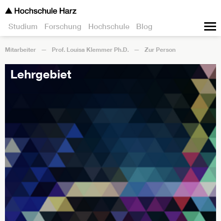
Studium
Forschung
Hochschule
Blog
Mitarbeiter
Prof. Louisa Klemmer Ph.D.
Zur Person
Lehrgebiet