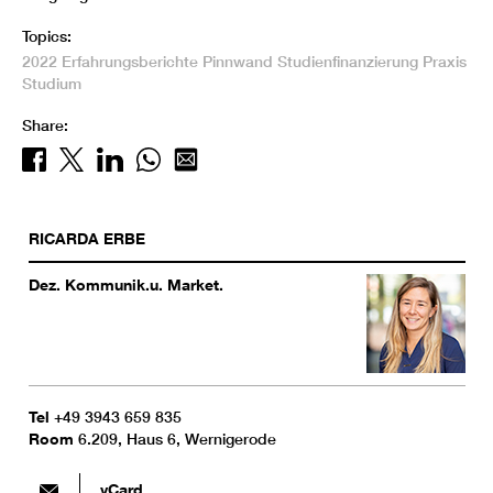
Topics:
2022
Erfahrungsberichte
Pinnwand
Studienfinanzierung
Praxis
Studium
Share:
RICARDA
ERBE
Dez. Kommunik.u. Market.
Tel
+49 3943 659 835
Room
6.209, Haus 6, Wernigerode
vCard