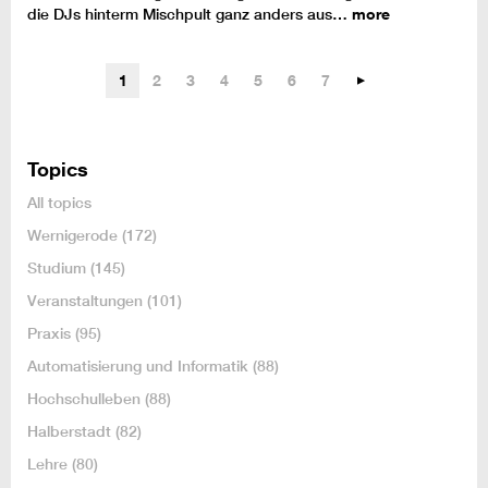
die DJs hinterm Mischpult ganz anders aus…
more
1
2
3
4
5
6
7
Topics
All topics
Wernigerode
(172)
Studium
(145)
Veranstaltungen
(101)
Praxis
(95)
Automatisierung und Informatik
(88)
Hochschulleben
(88)
Halberstadt
(82)
Lehre
(80)