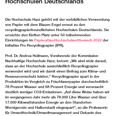
Hochschulen Deutschlands
Die Hochschule Harz gehört mit der vorbildlichen Verwendung
von Papier mit dem Blauen Engel erneut zu den
recyclingpapierfreundlichsten Hochschulen Deutschlands. Sie
erreichte den fünften Platz unter 50 teilnehmenden
Einrichtungen im
Papieratlas-Hochschulwettbewerb 2022
der
Initiative Pro Recyclingpapier (IPR).
Prof. Dr. Andrea Heilmann, Vorsitzende der Kommission
Nachhaltige Hochschule Harz, betont: „Wir sind stolz darauf,
dass an der Hochschule ausschließlich Recyclingpapier
verwendet wird und wir damit einen Beitrag zum Klima- und
Ressourcenschutz leisten.“ Recyclingpapier spart in der
Produktion im Vergleich zu Frischfaserpapier durchschnittlich
78 Prozent Wasser und 68 Prozent Energie und verursacht
deutlich weniger CO2-Emissionen. „Auf diese Weise haben wir
im vergangenen Jahr mehr als 78.000 Liter Wasser und über
17.000 Kilowattstunden Energie an den Standorten
Wernigerode und Halberstadt eingespart“, so die Professorin
für Umwelttechnik/Umweltmanagement und Dekanin des