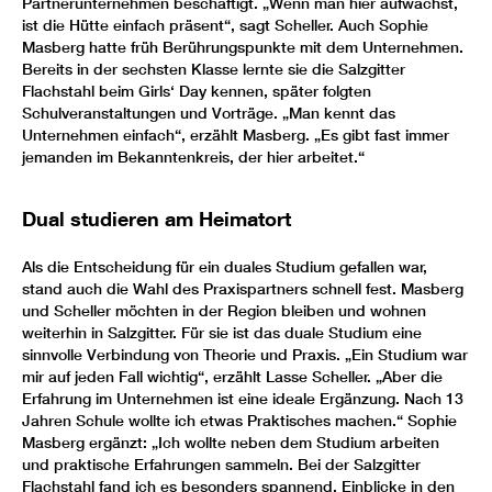
Partnerunternehmen beschäftigt. „Wenn man hier aufwächst,
ist die Hütte einfach präsent“, sagt Scheller. Auch Sophie
Masberg hatte früh Berührungspunkte mit dem Unternehmen.
Bereits in der sechsten Klasse lernte sie die Salzgitter
Flachstahl beim Girls‘ Day kennen, später folgten
Schulveranstaltungen und Vorträge. „Man kennt das
Unternehmen einfach“, erzählt Masberg. „Es gibt fast immer
jemanden im Bekanntenkreis, der hier arbeitet.“
Dual studieren am Heimatort
Als die Entscheidung für ein duales Studium gefallen war,
stand auch die Wahl des Praxispartners schnell fest. Masberg
und Scheller möchten in der Region bleiben und wohnen
weiterhin in Salzgitter. Für sie ist das duale Studium eine
sinnvolle Verbindung von Theorie und Praxis. „Ein Studium war
mir auf jeden Fall wichtig“, erzählt Lasse Scheller. „Aber die
Erfahrung im Unternehmen ist eine ideale Ergänzung. Nach 13
Jahren Schule wollte ich etwas Praktisches machen.“ Sophie
Masberg ergänzt: „Ich wollte neben dem Studium arbeiten
und praktische Erfahrungen sammeln. Bei der Salzgitter
Flachstahl fand ich es besonders spannend, Einblicke in den