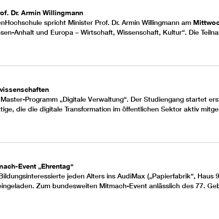
f. Dr. Armin Willingmann
enHochschule
spricht Minister
Prof. Dr. Armin Willingmann
am
Mittwoc
sen-Anhalt und Europa – Wirtschaft, Wissenschaft, Kultur“. Die Teiln
wissenschaften
 Master-Programm „Digitale Verwaltung“. Der Studiengang startet er
ge, die die digitale Transformation im öffentlichen Sektor aktiv mit
ach-Event „Ehrentag“
Bildungsinteressierte jeden Alters ins AudiMax („Papierfabrik“, Haus
ingeladen. Zum bundesweiten Mitmach-Event anlässlich des 77. Gebu