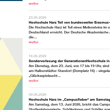
weiter
23.06.2026
Hochschule Harz Teil von bundesweiter Erasmu
Die Hochschule Harz ist Teil eines Meilensteins 
Deutschland erreicht. Der Deutsche Akademische 
die…
weiter
16.06.2026
Sondervorlesung der GenerationenHochschule in
Am Dienstag, dem 23. Juni, von 17 bis 19 Uhr, sind
am
Halberstädter Standort
(Domplatz 16) – eingel
„Glücksspielsucht…
weiter
09.06.2026
Hochschule Harz im „Campusfieber“ am Samstag
Am Samstag, dem 13. Juni 2026, bricht das
Campu
Studieninteressierte, Schülerinnen und Schüler so