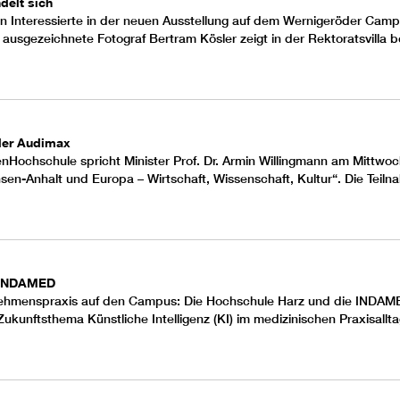
delt sich
Interessierte in der neuen Ausstellung auf dem
Wernigeröder Camp
 ausgezeichnete Fotograf Bertram Kösler zeigt in der Rektoratsvilla 
der Audimax
enHochschule
spricht Minister Prof. Dr. Armin Willingmann am Mittwo
sen-Anhalt und Europa – Wirtschaft, Wissenschaft, Kultur“. Die Teiln
t INDAMED
nehmenspraxis auf den Campus: Die Hochschule Harz und die
INDAM
unftsthema Künstliche Intelligenz (KI) im medizinischen Praxisallta