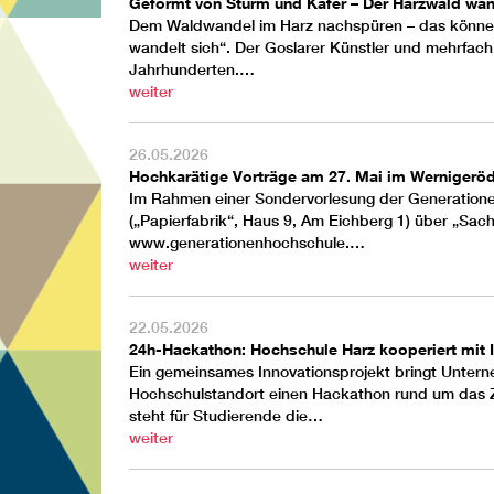
Geformt von Sturm und Käfer – Der Harzwald wan
Dem Waldwandel im Harz nachspüren – das können 
wandelt sich“. Der Goslarer Künstler und mehrfach
Jahrhunderten.…
weiter
26.05.2026
Hochkarätige Vorträge am 27. Mai im Wernigerö
Im Rahmen einer Sondervorlesung der
Generation
(„Papierfabrik“, Haus 9, Am Eichberg 1) über „Sach
www.generationenhochschule.…
weiter
22.05.2026
24h-Hackathon: Hochschule Harz kooperiert mi
Ein gemeinsames Innovationsprojekt bringt Unter
Hochschulstandort
einen Hackathon rund um das Zuk
steht für Studierende die…
weiter