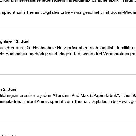
d Bildungsinteressierte jeden Alters ins AudiMax („Papierfabrik“, Haus
s
spricht zum Thema „Digitales Erbe - was geschieht mit Social-Medi
, dem 13. Juni
ieber aus. Die Hochschule Harz präsentiert sich fachlich, familiär u
wie Hochschulangehörige sind eingeladen, wenn drei Veranstaltungen –
 2. Juni
Bildungsinteressierte jeden Alters ins AudiMax („Papierfabrik“, Haus 
ingeladen. Bärbel Amels spricht zum Thema „Digitales Erbe - was ge