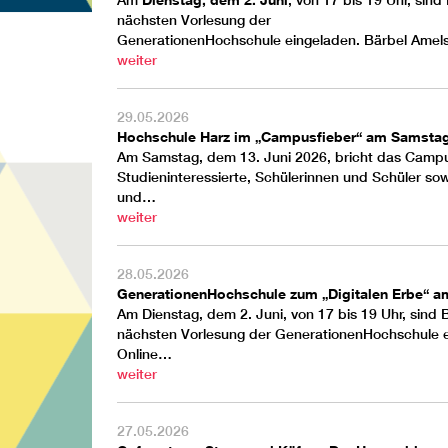
Am
, von 17 bis 19 Uhr, sin
nächsten Vorlesung der
GenerationenHochschule
eingeladen.
Bärbel Amel
weiter
29.05.2026
Hochschule Harz im „Campusfieber“ am Samstag
Am Samstag, dem 13. Juni 2026, bricht das Campusf
Studieninteressierte, Schülerinnen und Schüler so
und…
weiter
28.05.2026
GenerationenHochschule zum „Digitalen Erbe“ am
Am Dienstag, dem 2. Juni, von 17 bis 19 Uhr, sind 
nächsten Vorlesung der
GenerationenHochschule
e
Online…
weiter
27.05.2026