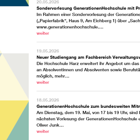
20.05.2026
Sondervorlesung GenerationenHochschule mit Pro
Im Rahmen einer Sondervorlesung der
Generation
(„Papierfabrik“, Haus 9, Am Eichberg 1) über „Sach
www.generationenhochschule.…
weiter
19.05.2026
Neuer Studiengang am Fachbereich Verwaltungs
Die Hochschule Harz erweitert ihr Angebot um das
an Absolventinnen und Absolventen sowie Berufstäti
möglich, mehr…
weiter
18.05.2026
GenerationenHochschule zum bundesweiten Mitm
Am Dienstag, dem 19. Mai, von 17 bis 19 Uhr, sind 
nächsten Vorlesung der
GenerationenHochschule
e
Oliver Junk…
weiter