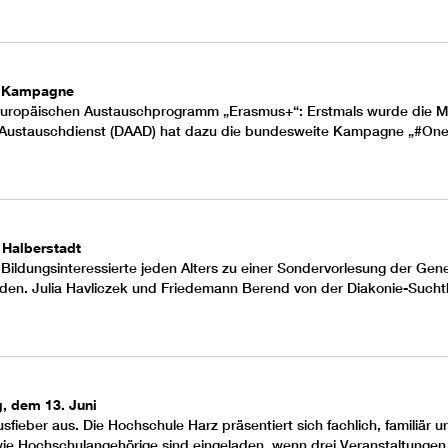
s-Kampagne
im europäischen Austauschprogramm „Erasmus+“: Erstmals wurde die 
Austauschdienst (DAAD) hat dazu die bundesweite Kampagne „#OneInO
 Halberstadt
 Bildungsinteressierte jeden Alters zu einer Sondervorlesung der
Gene
aden. Julia Havliczek und Friedemann Berend von der
Diakonie-Suchth
, dem 13. Juni
sfieber
aus. Die Hochschule Harz präsentiert sich fachlich, familiär 
wie Hochschulangehörige sind eingeladen, wenn drei Veranstaltungen –