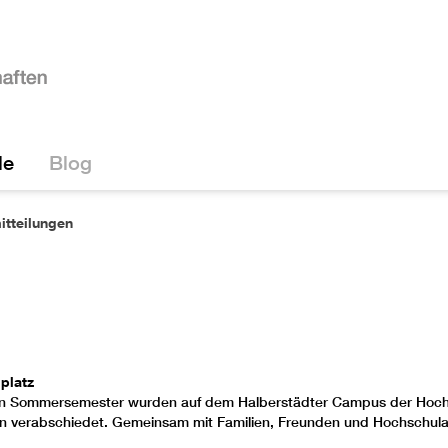
le
Blog
itteilungen
platz
llen Sommersemester wurden auf dem
Halberstädter Campus
der Hoch
ben verabschiedet. Gemeinsam mit Familien, Freunden und Hochschula