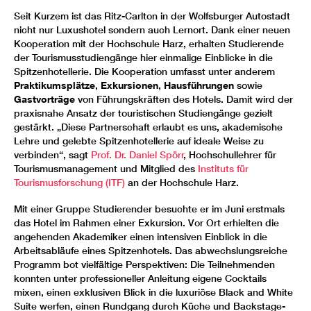
Seit Kurzem ist das Ritz-Carlton in der Wolfsburger Autostadt
nicht nur Luxushotel sondern auch Lernort. Dank einer neuen
Kooperation mit der Hochschule Harz, erhalten Studierende
der Tourismusstudiengänge hier einmalige Einblicke in die
Spitzenhotellerie. Die Kooperation umfasst unter anderem
Praktikumsplätze
,
Exkursionen
,
Hausführungen
sowie
Gastvorträge
von Führungskräften des Hotels. Damit wird der
praxisnahe Ansatz der touristischen Studiengänge gezielt
gestärkt. „Diese Partnerschaft erlaubt es uns, akademische
Lehre und gelebte Spitzenhotellerie auf ideale Weise zu
verbinden“, sagt
Prof. Dr. Daniel Spörr
, Hochschullehrer für
Tourismusmanagement und Mitglied des
Instituts für
Tourismusforschung (ITF)
an der Hochschule Harz.
Mit einer Gruppe Studierender besuchte er im Juni erstmals
das Hotel im Rahmen einer Exkursion. Vor Ort erhielten die
angehenden Akademiker einen intensiven Einblick in die
Arbeitsabläufe eines Spitzenhotels. Das abwechslungsreiche
Programm bot vielfältige Perspektiven: Die Teilnehmenden
konnten unter professioneller Anleitung eigene Cocktails
mixen, einen exklusiven Blick in die luxuriöse Black and White
Suite werfen, einen Rundgang durch Küche und Backstage-