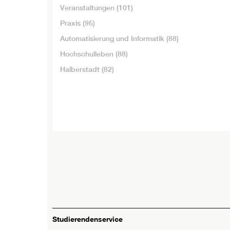
Veranstaltungen
(101)
Praxis
(95)
Automatisierung und Informatik
(88)
Hochschulleben
(88)
Halberstadt
(82)
Studierendenservice