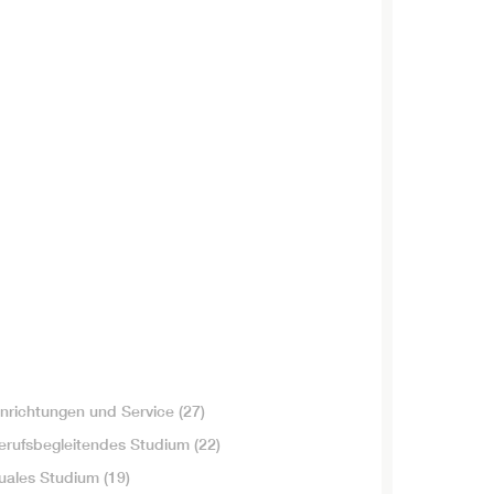
inrichtungen und Service
(27)
erufsbegleitendes Studium
(22)
uales Studium
(19)