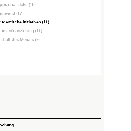
ipps und Tricks
(18)
innwand
(17)
tudentische Initiativen
(11)
tudienfinanzierung
(11)
ortrait des Monats
(9)
rschung