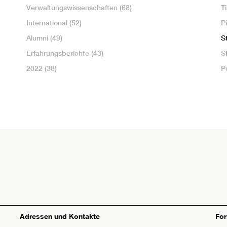
Verwaltungswissenschaften
(68)
T
International
(52)
P
Alumni
(49)
S
Erfahrungsberichte
(43)
S
2022
(38)
P
Adressen und Kontakte
Fo