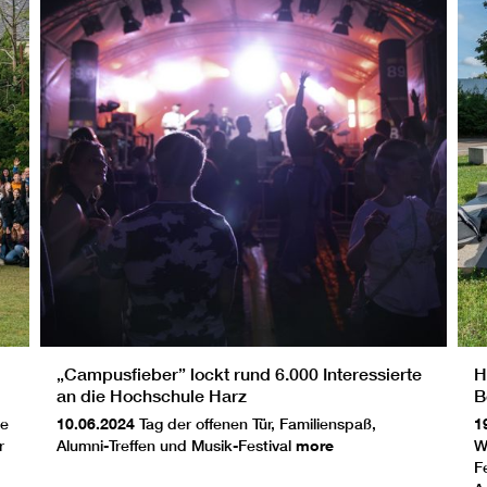
„Campusfieber” lockt rund 6.000 Interessierte
H
an die Hochschule Harz
B
le
10.06.2024
Tag der offenen Tür, Familienspaß,
1
r
Alumni-Treffen und Musik-Festival
more
W
F