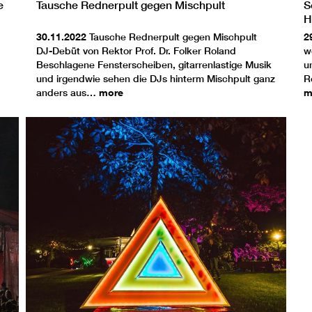
e
Tausche Rednerpult gegen Mischpult
S
H
30.11.2022
Tausche Rednerpult gegen Mischpult
2
DJ-Debüt von Rektor Prof. Dr. Folker Roland
w
Beschlagene Fensterscheiben, gitarrenlastige Musik
u
und irgendwie sehen die DJs hinterm Mischpult ganz
R
anders aus…
more
m