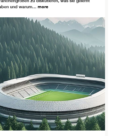
ranchengrößen zu diskutieren, was sie gelernt
aben und warum…
more