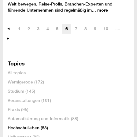
Welt bewegen. Reise-Profis, Branchen-Experten und
führende Unternehmen sind regelmäßig im…
more
1
2
3
4
5
6
7
8
9
10
....
Topics
All topics
Wernigerode
(172)
Studium
(145)
Veranstaltungen
(101)
Praxis
(95)
Automatisierung und Informatik
(88)
Hochschulleben
(88)
Halberstadt
(82)