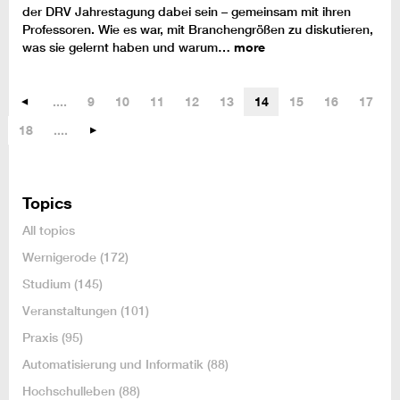
der DRV Jahrestagung dabei sein – gemeinsam mit ihren
Professoren. Wie es war, mit Branchengrößen zu diskutieren,
was sie gelernt haben und warum…
more
....
9
10
11
12
13
14
15
16
17
18
....
Topics
All topics
Wernigerode
(172)
Studium
(145)
Veranstaltungen
(101)
Praxis
(95)
Automatisierung und Informatik
(88)
Hochschulleben
(88)