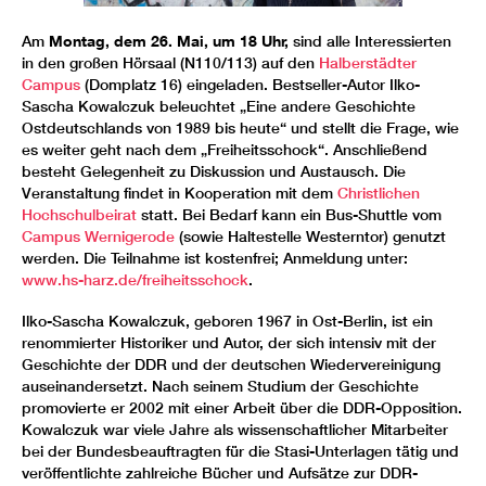
Autor Ilko-Sascha Kowalczuk ist am 26. Mai zu Gast
an der Hochschule Harz in Halberstadt; in seinem
Am
Montag, dem 26. Mai, um 18 Uhr,
sind alle Interessierten
Impulsvortrag beleuchtet er eine andere Geschichte
in den großen Hörsaal (N110/113) auf den
Halberstädter
Ostdeutschlands von 1989 bis heute und fragt:
Campus
(Domplatz 16) eingeladen. Bestseller-Autor Ilko-
„Freiheitsschock? Wie weiter?“ Foto: Ekkovon
Sascha Kowalczuk beleuchtet „Eine andere Geschichte
Schwichow
Ostdeutschlands von 1989 bis heute“ und stellt die Frage, wie
es weiter geht nach dem „Freiheitsschock“. Anschließend
besteht Gelegenheit zu Diskussion und Austausch. Die
Veranstaltung findet in Kooperation mit dem
Christlichen
Hochschulbeirat
statt. Bei Bedarf kann ein Bus-Shuttle vom
Campus Wernigerode
(sowie Haltestelle Westerntor) genutzt
werden. Die Teilnahme ist kostenfrei; Anmeldung unter:
www.hs-harz.de/freiheitsschock
.
Ilko-Sascha Kowalczuk, geboren 1967 in Ost-Berlin, ist ein
renommierter Historiker und Autor, der sich intensiv mit der
Geschichte der DDR und der deutschen Wiedervereinigung
auseinandersetzt. Nach seinem Studium der Geschichte
promovierte er 2002 mit einer Arbeit über die DDR-Opposition.
Kowalczuk war viele Jahre als wissenschaftlicher Mitarbeiter
bei der Bundesbeauftragten für die Stasi-Unterlagen tätig und
veröffentlichte zahlreiche Bücher und Aufsätze zur DDR-