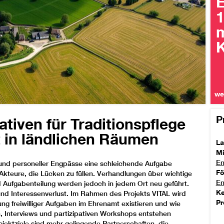
1
K
we
P
ativen für Traditionspflege
lt in ländlichen Räumen
La
Mi
En
 und personeller Engpässe eine schleichende Aufgabe
F
 Akteure, die Lücken zu füllen. Verhandlungen über wichtige
En
 Aufgabenteilung werden jedoch in jedem Ort neu geführt.
Ke
g und Interessenverlust. Im Rahmen des Projekts VITAL wird
Pr
ng freiwilliger Aufgaben im Ehrenamt existieren und wie
n, Interviews und partizipativen Workshops entstehen
ektziele sind mehr gelingende Partnerschaften, die