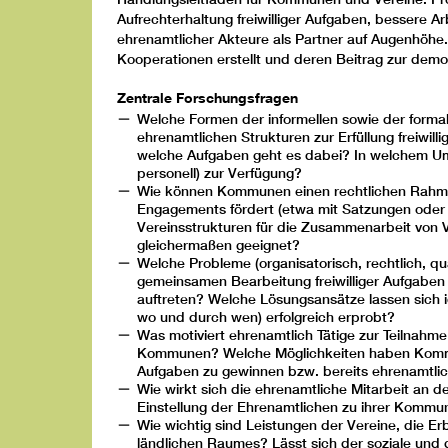
Aufrechterhaltung freiwilliger Aufgaben, bessere 
ehrenamtlicher Akteure als Partner auf Augenhöhe. 
Kooperationen erstellt und deren Beitrag zur demo
Zentrale Forschungsfragen
Welche Formen der informellen sowie der form
ehrenamtlichen Strukturen zur Erfüllung freiwil
welche Aufgaben geht es dabei? In welchem Umf
personell) zur Verfügung?
Wie können Kommunen einen rechtlichen Rahmen
Engagements fördert (etwa mit Satzungen oder R
Vereinsstrukturen für die Zusammenarbeit von Vo
gleichermaßen geeignet?
Welche Probleme (organisatorisch, rechtlich, qua
gemeinsamen Bearbeitung freiwilliger Aufgabe
auftreten? Welche Lösungsansätze lassen sich i
wo und durch wen) erfolgreich erprobt?
Was motiviert ehrenamtlich Tätige zur Teilnah
Kommunen? Welche Möglichkeiten haben Kommun
Aufgaben zu gewinnen bzw. bereits ehrenamtlich
Wie wirkt sich die ehrenamtliche Mitarbeit an de
Einstellung der Ehrenamtlichen zu ihrer Komm
Wie wichtig sind Leistungen der Vereine, die Erbr
ländlichen Raumes? Lässt sich der soziale und 