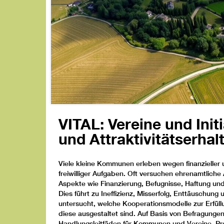
VITAL: Vereine und Initi
und Attraktivitätserha
Viele kleine Kommunen erleben wegen finanzieller
freiwilliger Aufgaben. Oft versuchen ehrenamtliche
Aspekte wie Finanzierung, Befugnisse, Haftung und
Dies führt zu Ineffizienz, Misserfolg, Enttäuschun
untersucht, welche Kooperationsmodelle zur Erfüllu
diese ausgestaltet sind. Auf Basis von Befragunge
Handlungsleitfäden für Kommunen und Vereine. Proj