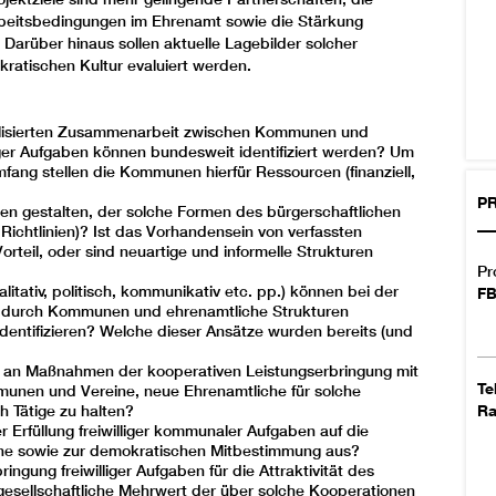
Arbeitsbedingungen im Ehrenamt sowie die Stärkung
Darüber hinaus sollen aktuelle Lagebilder solcher
kratischen Kultur evaluiert werden.
alisierten Zusammenarbeit zwischen Kommunen und
liger Aufgaben können bundesweit identifiziert werden? Um
ang stellen die Kommunen hierfür Ressourcen (finanziell,
PR
 gestalten, der solche Formen des bürgerschaftlichen
ichtlinien)? Ist das Vorhandensein von verfassten
rteil, oder sind neuartige und informelle Strukturen
Pr
litativ, politisch, kommunikativ etc. pp.) können bei der
FB
n durch Kommunen und ehrenamtliche Strukturen
dentifizieren? Welche dieser Ansätze wurden bereits (und
me an Maßnahmen der kooperativen Leistungserbringung mit
Te
en und Vereine, neue Ehrenamtliche für solche
R
 Tätige zu halten?
r Erfüllung freiwilliger kommunaler Aufgaben auf die
une sowie zur demokratischen Mitbestimmung aus?
ingung freiwilliger Aufgaben für die Attraktivität des
gesellschaftliche Mehrwert der über solche Kooperationen