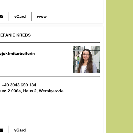
vCard
www
EFANIE
KREBS
ojektmitarbeiterin
l
+49 3943 659 134
aum
2.006a, Haus 2, Wernigerode
vCard