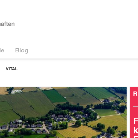
le
Blog
VITAL
R
k