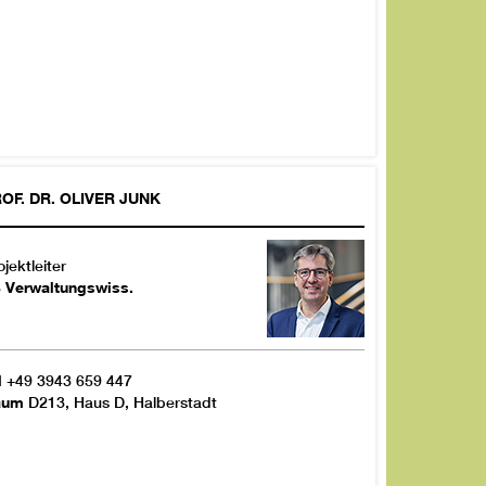
OF. DR.
OLIVER
JUNK
ojektleiter
 Verwaltungswiss.
l
+49 3943 659 447
aum
D213, Haus D, Halberstadt