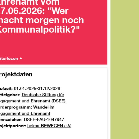
Ehrenamt vom
7.06.2026: "Wer
macht morgen noch
ommunalpolitik?"
iterlesen
rojektdaten
ufzeit
: 01.01.2025-31.12.2026
ttelgeber
:
Deutsche Stiftung für
gagement und Ehrenamt (DSEE)
örderprogramm
:
Wandel im
gagement und Ehrenamt
nnzeichen
: DSEE-FAU-1047947
ojektpartner
:
heimatBEWEGEN e.V.