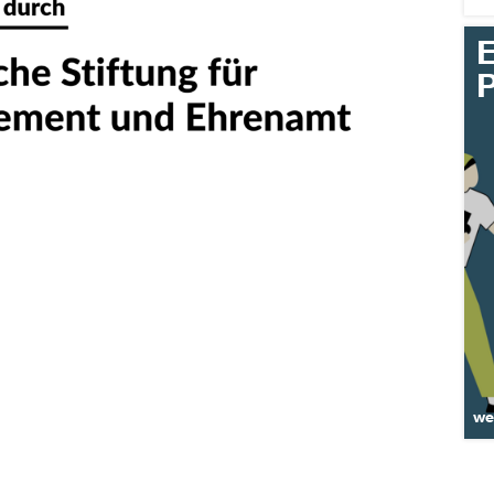
E
P
we