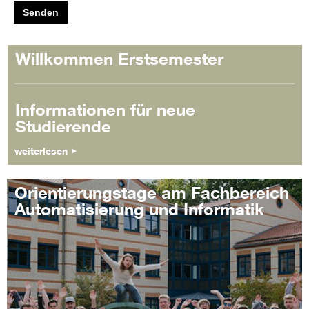
Senden
Willkommen Erstsemester
Informationen für neue
Studierende
weiterlesen
Orientierungstage am Fachbereich
Automatisierung und Informatik