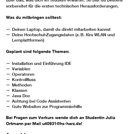
über das, was dich im Studium erwartet. So bist du bestens
vorbereitet für die ersten technischen Herausforderungen.
Was du mitbringen solltest:
Deinen Laptop, damit du direkt mitarbeiten kannst
Deine Hochschul-Zugangsdaten (z. B. fürs WLAN und
Lernplattformen)
Geplant sind folgende Themen:
Installation und Einführung IDE
Variablen
Operatoren
Kontrollfluss
Methoden
Klassen
Java Doc
Achtung bei Code Assistenten
Gute Websiten zur Programmierhilfe
Bei Fragen zum Vorkurs wende dich an Studentin Julia
Ortmann per Mail u40931@hs-harz.de!