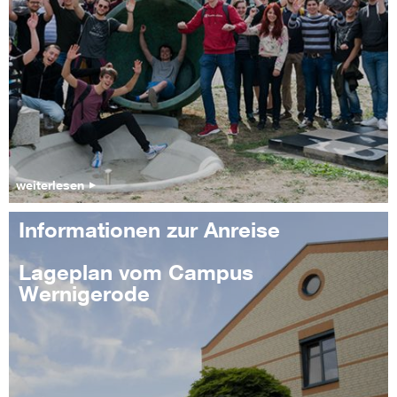
weiterlesen
Informationen zur Anreise
Lageplan vom Campus
Wernigerode