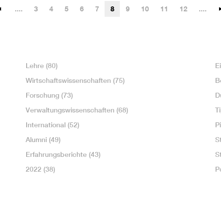
....
3
4
5
6
7
8
9
10
11
12
....
Lehre
(80)
E
Wirtschaftswissenschaften
(75)
B
Forschung
(73)
D
Verwaltungswissenschaften
(68)
T
International
(52)
P
Alumni
(49)
S
Erfahrungsberichte
(43)
S
2022
(38)
P