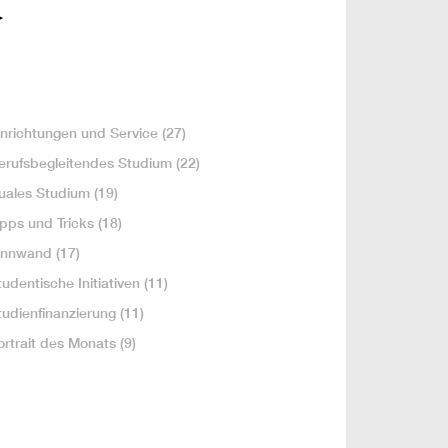
inrichtungen und Service
(27)
erufsbegleitendes Studium
(22)
uales Studium
(19)
ipps und Tricks
(18)
innwand
(17)
tudentische Initiativen
(11)
tudienfinanzierung
(11)
ortrait des Monats
(9)