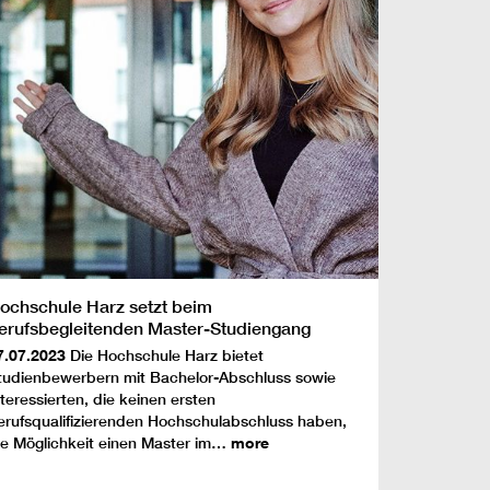
ochschule Harz setzt beim
erufsbegleitenden Master-Studiengang
Public Management“ auf mehr
7.07.2023
Die Hochschule Harz bietet
urchlässigkeit
tudienbewerbern mit Bachelor-Abschluss sowie
nteressierten, die keinen ersten
erufsqualifizierenden Hochschulabschluss haben,
ie Möglichkeit einen Master im…
more