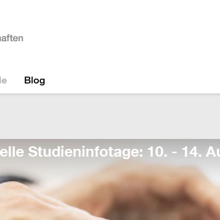
le
Blog
e: 10. - 14. August!