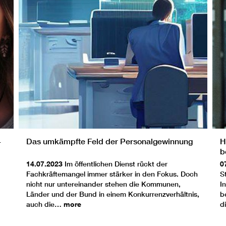
4
Das umkämpfte Feld der Personalgewinnung
H
b
„
14.07.2023
Im öffentlichen Dienst rückt der
0
D
Fachkräftemangel immer stärker in den Fokus. Doch
S
nicht nur untereinander stehen die Kommunen,
I
Länder und der Bund in einem Konkurrenzverhältnis,
b
auch die…
more
d