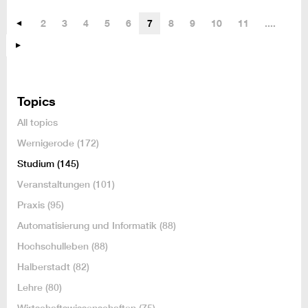
2
3
4
5
6
7
8
9
10
11
....
Topics
All topics
Wernigerode
(172)
Studium
(145)
Veranstaltungen
(101)
Praxis
(95)
Automatisierung und Informatik
(88)
Hochschulleben
(88)
Halberstadt
(82)
Lehre
(80)
Wirtschaftswissenschaften
(75)