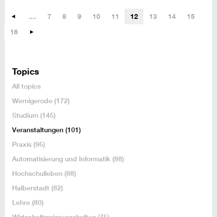
....
7
8
9
10
11
12
13
14
15
16
Topics
All topics
Wernigerode
(172)
Studium
(145)
Veranstaltungen
(101)
Praxis
(95)
Automatisierung und Informatik
(88)
Hochschulleben
(88)
Halberstadt
(82)
Lehre
(80)
Wirtschaftswissenschaften
(75)