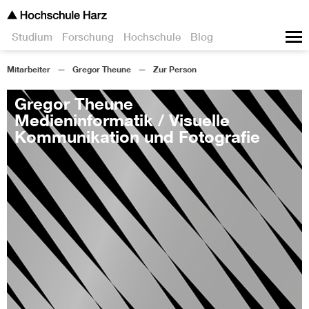
Studium
Forschung
Hochschule
Blog
Mitarbeiter
Gregor Theune
Zur Person
Gregor Theune
Medieninformatik / Visuelle
Kommunikation und Fotografie