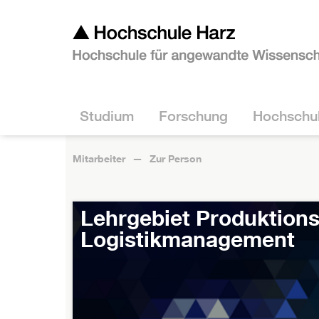
Studium
Forschung
Hochschu
Mitarbeiter
Zur Person
Lehrgebiet Produktion
Logistikmanagement