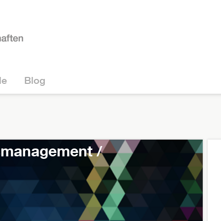
le
Blog
smanagement /