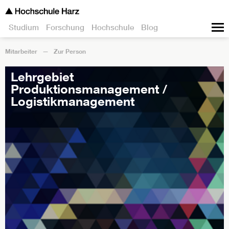
Studium
Forschung
Hochschule
Blog
Mitarbeiter
Zur Person
Lehrgebiet
Produktionsmanagement /
Logistikmanagement