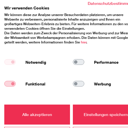
Datenschutzbestimm
Wir verwenden Cookies
Wir können diese zur Analyse unserer Besucherdaten platzieren, um unsere
Webseite zu verbessern, personalisierte Inhalte anzuzeigen und Ihnen ein
Angeregt zum Thema Klimaschutz diskutiert haben 
großartiges Webseiten-Erlebnis zu bieten. Für weitere Informationen zu den v
Hochschule Harz am 15. Mai und 1. Juni 2023. Ziel
verwendeten Cookies öffnen Sie die Einstellungen.
hochschulexternen und -internen Expertinnen und
Die Daten werden zum Zweck der Personalisierung von Werbung und zur Mes
der Wirksamkeit von Werbekampagnen erhoben. Die Daten können mit Googl
Bereichen Regenerativer Campus, Pendel- und Ges
geteilt werden, weitere Informationen finden Sie
hier
.
Am ersten Tag ging es vor allem darum, ein gemein
zuvor per Losverfahren im Rahmen des Projekts
Kl
Scholz, Koordinatorin des Projekts „FAIRantwortu
Notwendig
Performance
Professor Ulrich Spindler von der Technischen Ho
Magdeburg und Sophie Lokatis von der Initiative 
Bei einer Präsentation zu Kennzahlen und bereit
Funktional
Werbung
Hochschulbereiche im Hinblick auf Treibhausgasemi
größten Anteil an unseren Emissionen ausmacht“, fü
wie ihre Hochschule im Jahr 2040 aufgestellt sein 
Fahrradausleihstationen.
Alle akzeptieren
Einstellungen speichern
Das gesamte Vorgehen und die Ergebnisse des Klim
übergeben wird. Doch damit ist nicht Schluss: Ein