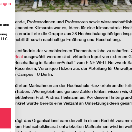
ungen
Studierende, Professorinnen und Professoren sowie wissenschaftlic
on uns
 des sogenannten Klimarats war es, Ideen für eine klimaneutrale Hoc
 Experten erarbeitete die Gruppe aus 28 Hochschulangehörigen in
sung
e LLC
chäftsmobilität sowie nachhaltige Ernährung und Beschaffung.
sames Verständnis der verschiedenen Themenbereiche zu schaffen. Zu
imaPlanReal
ausgewählt worden sind, virtuellen Input von externen G
ngsvolle Beschaffung in Sachsen-Anhalt“ vom EINE WELT Netzwerk Sa
chschule Rosenheim, Veronique Holzen aus der Abteilung für Umweltps
Blühender Campus FU Berlin.
s durchgeführten Maßnahmen an der Hochschule Harz erfuhren die Te
ssionen haben. „Wenngleich uns genaue Zahlen fehlen, wissen wir, d
hrt Projektleiterin Prof. Andrea Heilmann an. Vor diesem Hintergrund
sollte. Konkret wurde bereits eine Vielzahl an Umsetzungsideen gesa
arats trägt das Organisationsteam derzeit in einem Bericht zusamm
 Teil der vom Hochschulklimarat entwickelten Maßnahmen wird im weit