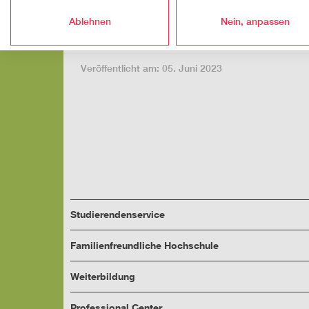
sogenannten Reallaboren durch Transformationstea
beispielsweise im Rahmen des
Umweltmanagemen
Ablehnen
Nein, anpassen
Priorisierung durch die Mitglieder des Klimarats k
langfristig näher zu kommen.
Veröffentlicht am: 05. Juni 2023
Studierendenservice
Familienfreundliche Hochschule
Weiterbildung
Professional Center