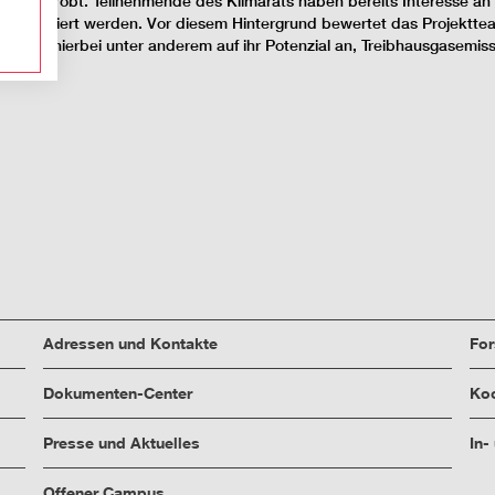
ms erprobt. Teilnehmende des Klimarats haben bereits Interesse an
ts
realisiert werden. Vor diesem Hintergrund bewertet das Projektt
ommt es hierbei unter anderem auf ihr Potenzial an, Treibhausgasemiss
Adressen und Kontakte
Fo
Dokumenten-Center
Koo
Presse und Aktuelles
In-
Offener Campus