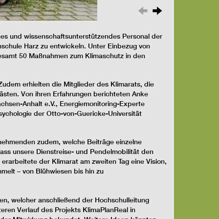
hes und wissenschaftsunterstützendes Personal der
hschule Harz zu entwickeln. Unter Einbezug von
sgesamt 50 Maßnahmen zum Klimaschutz in den
dem erhielten die Mitglieder des Klimarats, die
ästen. Von ihren Erfahrungen berichteten Anke
chsen-Anhalt e.V., Energiemonitoring-Experte
ychologie der Otto-von-Guericke-Universität
ilnehmenden zudem, welche Beiträge einzelne
ass unsere Dienstreise- und Pendelmobilität den
 erarbeitete der Klimarat am zweiten Tag eine Vision,
mmelt – von Blühwiesen bis hin zu
en, welcher anschließend der Hochschulleitung
eren Verlauf des Projekts KlimaPlanReal in