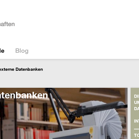
le
Blog
externe Datenbanken
Datenbanken
D
U
D
I
T