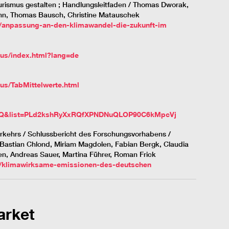
rismus gestalten ; Handlungsleitfaden / Thomas Dworak,
nn, Thomas Bausch, Christine Matauschek
/anpassung-an-den-klimawandel-die-zukunft-im
mus/index.html?lang=de
us/TabMittelwerte.html
SZQ&list=PLd2kshRyXxRQfXPNDNuQLOP90C6kMpcVj
kehrs / Schlussbericht des Forschungsvorhabens /
 Bastian Chlond, Miriam Magdolen, Fabian Bergk, Claudia
en, Andreas Sauer, Martina Führer, Roman Frick
n/klimawirksame-emissionen-des-deutschen
arket