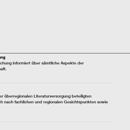
________________________________________________________________
ung
chung informiert über sämtliche Aspekte der
aft.
r überregionalen Literaturversorgung beteiligten
ich nach fachlichen und regionalen Gesichtspunkten sowie