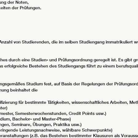
ung der Noten,
eiten der Prüfungen.
 Anzahl von Studierenden, die im selben Studiengang immatrikuliert 
hes durch eine Studien- und Prüfungsordnung geregelt ist. Es gibt 
 erfolgreiche Bestehen des Studiengangs führt zu einem berufsquali
ungsgemäßes Studium fest, auf Basis der Regelungen der Prüfungso
nung beinhaltet die
ifizierung für bestimmte Tätigkeiten, wissenschaftliches Arbeiten, M
ter)
mester, Semesterwochenstunden, Credit Points usw.)
dium, Bachelor- und Master-Phase)
ungen, Seminare, Übungen, Praktika usw.)
erbringende Leistungsnachweise, wählbare Schwerpunkte)
ranstaltungen (z.B. das Bestehen bestimmter Klausuren als Vorausse