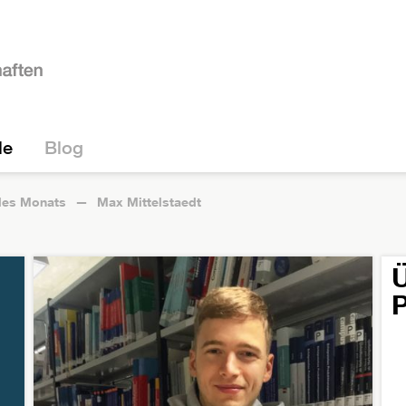
le
Blog
 des Monats
Max Mittelstaedt
Ü
P