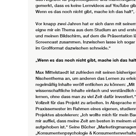
gemerkt, dass es keine Lernvideos auf YouTube gi
Wenn es das noch nicht gibt, mache ich das halt“, e
Vor knapp zwei Jahren hat er sich dann mit seine
eigne mir ein Thema aus dem Studium an und erste
und meinen Bildschirm, auf dem die Präsentation 
Screencast zusammen. Inzwischen lasse ich sogar 
im Großformat dazwischen schneide.“
„Wenn es das noch nicht gibt, mache ich das halt
Max Mittelstaedt ist zufrieden mit seinen bisherige
Nischenthema an, um anderen das Lernen zu erleich
regelmäßig Inhalte veröff entlichen zu können: „Mit
wissenschaftliche Inhalte einfach und verständlich
lernen, ohne dass man zu viel Zeit dafür investiert.
Vollzeit für das Projekt zu arbeiten. In Absprache
Praxissemester im Rahmen eines eigenen, studien
Projektes absolvieren: „Ich wollte mich für mein 
mir auffiel, dass meine Zeit am besten in meinem e
aufgehoben ist.“ Seine Bücher „Marketingmanageme
„Konsumentenpsychologie & Konsumentenverhalten“ 