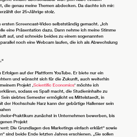
bt, die genau meine Themen abdecken. Da dachte ich mir:
rzählt der 25-Jährige stolz.
m ersten Screencast-Video selbstständig gemacht. „Ich
lle eine Präsentation dazu. Dann nehme ich meine Stimme
läuft auf, und schneide beides zu einem sogenannten
parallel noch eine Webcam laufen, die ich als Abwechslung
.“
n Erfolgen auf der Plattform YouTube. Er biete nur ein
tern und wünscht sich für die Zukunft, auch weiterhin
 meinem Projekt ‚
Scientific Economics
‘ möchte ich
 erklären, sodass es Spaß macht, die Studieninhalte zu
“ Sein siebtes Semester ermöglicht es Mittelstaedt, in
 mit der Hochschule Harz kann der gebürtige Hallenser sein
nahen
Bachelor-Praktikum zunächst in Unternehmen bewerben, bis
igenen Projekt
nt: Die Grundlagen des Marketings einfach erklärt“ sowie
sind beide Ende letzten Jahres erschienen. „Sie sollen