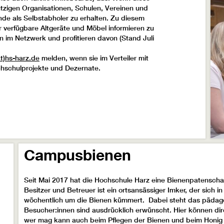
tzigen Organisationen, Schulen, Vereinen und
de als Selbstabholer zu erhalten. Zu diesem
r verfügbare Altgeräte und Möbel informieren zu
 im Netzwerk und profitieren davon (Stand Juli
t)hs-harz.de
melden, wenn sie im Verteiler mit
chschulprojekte und Dezernate.
Campusbienen
Seit Mai 2017 hat die Hochschule Harz eine Bienenpatenscha
Besitzer und Betreuer ist ein ortsansässiger Imker, der sich i
wöchentlich um die Bienen kümmert. Dabei steht das pädago
Besucher:innen sind ausdrücklich erwünscht. Hier können d
wer mag kann auch beim Pflegen der Bienen und beim Honig 