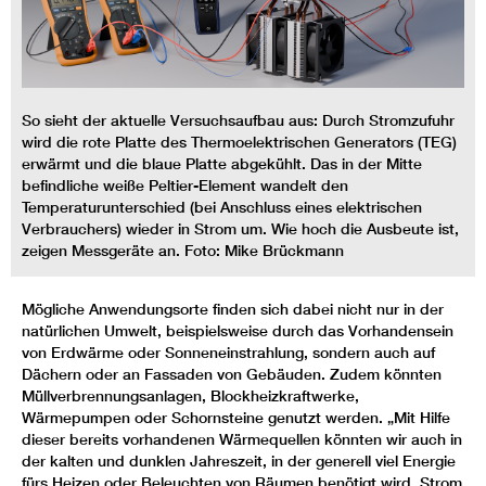
So sieht der aktuelle Versuchsaufbau aus: Durch Stromzufuhr
wird die rote Platte des Thermoelektrischen Generators (TEG)
erwärmt und die blaue Platte abgekühlt. Das in der Mitte
befindliche weiße Peltier-Element wandelt den
Temperaturunterschied (bei Anschluss eines elektrischen
Verbrauchers) wieder in Strom um. Wie hoch die Ausbeute ist,
zeigen Messgeräte an. Foto: Mike Brückmann
Mögliche Anwendungsorte finden sich dabei nicht nur in der
natürlichen Umwelt, beispielsweise durch das Vorhandensein
von Erdwärme oder Sonneneinstrahlung, sondern auch auf
Dächern oder an Fassaden von Gebäuden. Zudem könnten
Müllverbrennungsanlagen, Blockheizkraftwerke,
Wärmepumpen oder Schornsteine genutzt werden. „Mit Hilfe
dieser bereits vorhandenen Wärmequellen könnten wir auch in
der kalten und dunklen Jahreszeit, in der generell viel Energie
fürs Heizen oder Beleuchten von Räumen benötigt wird, Strom