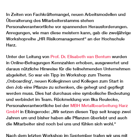
In Zeiten von Fachkräftemangel, neuen Arbeitsmodellen und
Überalterung des Mitarbeiterstamms stehen
Personalverantwortliche vor spannenden Herausforderungen.
Anregungen, wie man diese meistern kann, gab die zweijährige
Workshopreihe „HR Risikomanagement“ an der Hochschule
Harz.
Unter der Leitung von
Prof. Dr. Elisabeth van Bentum
wurden
in Online-Befragungen Kennzahlen erhoben, ausgewertet und
daraus nützliche Hinweise für die teilnehmenden Unternehmen
abgeleitet. So war ein Tipp im Workshop zum Thema
‚Onboarding‘, neuen Kolleginnen und Kollegen zum Start in
den Job eine Pflanze zu schenken, die gehegt und gepflegt
werden muss. Dies hat durchaus eine symbolische Bedeutung
und verbindet im Team. Rückmeldung von Ilka Reulecke,
Personalverantwortliche bei der
MBH Metallbearbeitung Harz
GmbH
in Elbingerode: „Wir setzen diesen Tipp seit knapp zwei
Jahren um und bisher haben alle Pflanzen überlebt und auch
die Mitarbeiter sind noch bei uns und fühlen sich wohl.“
Nach dem letzten Workshop im September trafen wir uns mit