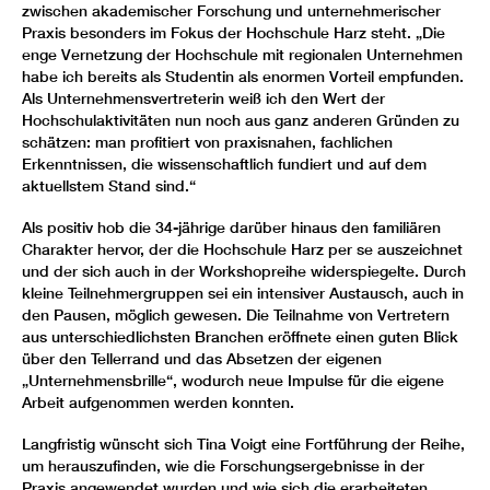
zwischen akademischer Forschung und unternehmerischer
Praxis besonders im Fokus der Hochschule Harz steht. „Die
enge Vernetzung der Hochschule mit regionalen Unternehmen
habe ich bereits als Studentin als enormen Vorteil empfunden.
Als Unternehmensvertreterin weiß ich den Wert der
Hochschulaktivitäten nun noch aus ganz anderen Gründen zu
schätzen: man profitiert von praxisnahen, fachlichen
Erkenntnissen, die wissenschaftlich fundiert und auf dem
aktuellstem Stand sind.“
Als positiv hob die 34-jährige darüber hinaus den familiären
Charakter hervor, der die Hochschule Harz per se auszeichnet
und der sich auch in der Workshopreihe widerspiegelte. Durch
kleine Teilnehmergruppen sei ein intensiver Austausch, auch in
den Pausen, möglich gewesen. Die Teilnahme von Vertretern
aus unterschiedlichsten Branchen eröffnete einen guten Blick
über den Tellerrand und das Absetzen der eigenen
„Unternehmensbrille“, wodurch neue Impulse für die eigene
Arbeit aufgenommen werden konnten.
Langfristig wünscht sich Tina Voigt eine Fortführung der Reihe,
um herauszufinden, wie die Forschungsergebnisse in der
Praxis angewendet wurden und wie sich die erarbeiteten