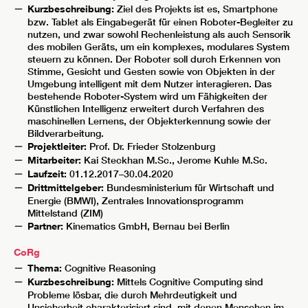
Kurzbeschreibung:
Ziel des Projekts ist es, Smartphone
bzw. Tablet als Eingabegerät für einen Roboter-Begleiter zu
nutzen, und zwar sowohl Rechenleistung als auch Sensorik
des mobilen Geräts, um ein komplexes, modulares System
steuern zu können. Der Roboter soll durch Erkennen von
Stimme, Gesicht und Gesten sowie von Objekten in der
Umgebung intelligent mit dem Nutzer interagieren. Das
bestehende Roboter-System wird um Fähigkeiten der
Künstlichen Intelligenz erweitert durch Verfahren des
maschinellen Lernens, der Objekterkennung sowie der
Bildverarbeitung.
Projektleiter:
Prof. Dr. Frieder Stolzenburg
Mitarbeiter:
Kai Steckhan M.Sc., Jerome Kuhle M.Sc.
Laufzeit:
01.12.2017–30.04.2020
Drittmittelgeber:
Bundesministerium für Wirtschaft und
Energie (BMWI), Zentrales Innovationsprogramm
Mittelstand (ZIM)
Partner:
Kinematics GmbH, Bernau bei Berlin
CoRg
Thema:
Cognitive Reasoning
Kurzbeschreibung:
Mittels Cognitive Computing sind
Probleme lösbar, die durch Mehrdeutigkeit und
Unsicherheit charakterisiert sind, mit denen Menschen im