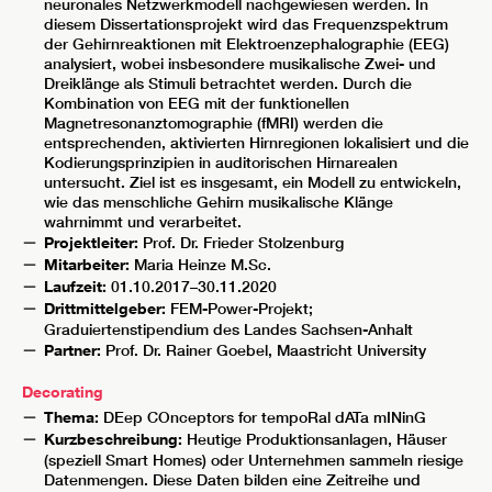
neuronales Netzwerkmodell nachgewiesen werden. In
diesem Dissertationsprojekt wird das Frequenzspektrum
der Gehirnreaktionen mit Elektroenzephalographie (EEG)
analysiert, wobei insbesondere musikalische Zwei- und
Dreiklänge als Stimuli betrachtet werden. Durch die
Kombination von EEG mit der funktionellen
Magnetresonanztomographie (fMRI) werden die
entsprechenden, aktivierten Hirnregionen lokalisiert und die
Kodierungsprinzipien in auditorischen Hirnarealen
untersucht. Ziel ist es insgesamt, ein Modell zu entwickeln,
wie das menschliche Gehirn musikalische Klänge
wahrnimmt und verarbeitet.
Projektleiter:
Prof. Dr. Frieder Stolzenburg
Mitarbeiter:
Maria Heinze M.Sc.
Laufzeit:
01.10.2017–30.11.2020
Drittmittelgeber:
FEM-Power-Projekt;
Graduiertenstipendium des Landes Sachsen-Anhalt
Partner:
Prof. Dr. Rainer Goebel, Maastricht University
Decorating
Thema:
DEep COnceptors for tempoRal dATa mINinG
Kurzbeschreibung:
Heutige Produktionsanlagen, Häuser
(speziell Smart Homes) oder Unternehmen sammeln riesige
Datenmengen. Diese Daten bilden eine Zeitreihe und