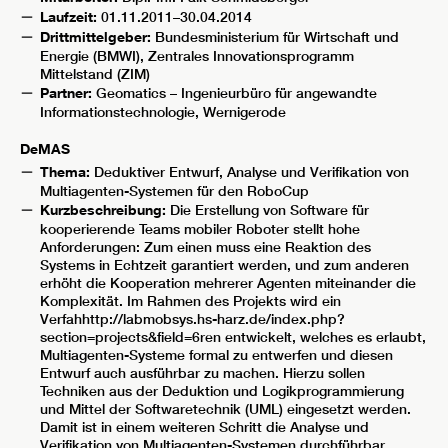
Laufzeit:
01.11.2011–30.04.2014
Drittmittelgeber:
Bundesministerium für Wirtschaft und
Energie (BMWI), Zentrales Innovationsprogramm
Mittelstand (ZIM)
Partner:
Geomatics – Ingenieurbüro für angewandte
Informationstechnologie, Wernigerode
DeMAS
Thema:
Deduktiver Entwurf, Analyse und Verifikation von
Multiagenten-Systemen für den RoboCup
Kurzbeschreibung:
Die Erstellung von Software für
kooperierende Teams mobiler Roboter stellt hohe
Anforderungen: Zum einen muss eine Reaktion des
Systems in Echtzeit garantiert werden, und zum anderen
erhöht die Kooperation mehrerer Agenten miteinander die
Komplexität. Im Rahmen des Projekts wird ein
Verfahhttp://labmobsys.hs-harz.de/index.php?
section=projects&field=6ren entwickelt, welches es erlaubt,
Multiagenten-Systeme formal zu entwerfen und diesen
Entwurf auch ausführbar zu machen. Hierzu sollen
Techniken aus der Deduktion und Logikprogrammierung
und Mittel der Softwaretechnik (UML) eingesetzt werden.
Damit ist in einem weiteren Schritt die Analyse und
Verifikation von Multiagenten-Systemen durchführbar,