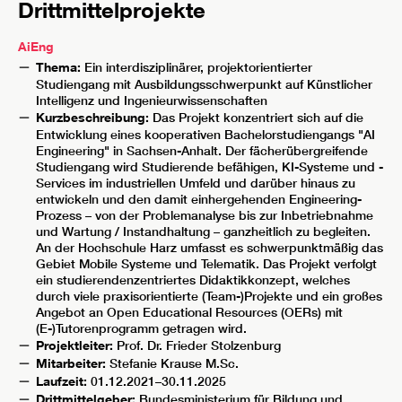
Drittmittelprojekte
AiEng
Thema:
Ein interdisziplinärer, projektorientierter
Studiengang mit Ausbildungsschwerpunkt auf Künstlicher
Intelligenz und Ingenieurwissenschaften
Kurzbeschreibung:
Das Projekt konzentriert sich auf die
Entwicklung eines kooperativen Bachelorstudiengangs "AI
Engineering" in Sachsen-Anhalt. Der fächerübergreifende
Studiengang wird Studierende befähigen, KI-Systeme und -
Services im industriellen Umfeld und darüber hinaus zu
entwickeln und den damit einhergehenden Engineering-
Prozess – von der Problemanalyse bis zur Inbetriebnahme
und Wartung / Instandhaltung – ganzheitlich zu begleiten.
An der Hochschule Harz umfasst es schwerpunktmäßig das
Gebiet Mobile Systeme und Telematik. Das Projekt verfolgt
ein studierendenzentriertes Didaktikkonzept, welches
durch viele praxisorientierte (Team-)Projekte und ein großes
Angebot an Open Educational Resources (OERs) mit
(E-)Tutorenprogramm getragen wird.
Projektleiter:
Prof. Dr. Frieder Stolzenburg
Mitarbeiter:
Stefanie Krause M.Sc.
Laufzeit:
01.12.2021–30.11.2025
Drittmittelgeber:
Bundesministerium für Bildung und