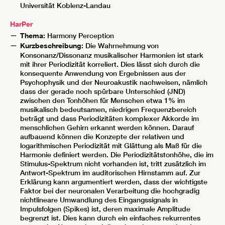
Universität Koblenz-Landau
HarPer
Thema:
Harmony Perception
Kurzbeschreibung:
Die Wahrnehmung von
Konsonanz/Dissonanz musikalischer Harmonien ist stark
mit ihrer Periodizität korreliert. Dies lässt sich durch die
konsequente Anwendung von Ergebnissen aus der
Psychophysik und der Neuroakustik nachweisen, nämlich
dass der gerade noch spürbare Unterschied (JND)
zwischen den Tonhöhen für Menschen etwa 1% im
musikalisch bedeutsamen, niedrigen Frequenzbereich
beträgt und dass Periodizitäten komplexer Akkorde im
menschlichen Gehirn erkannt werden können. Darauf
aufbauend können die Konzepte der relativen und
logarithmischen Periodizität mit Glättung als Maß für die
Harmonie definiert werden. Die Periodizitätstonhöhe, die im
Stimulus-Spektrum nicht vorhanden ist, tritt zusätzlich im
Antwort-Spektrum im auditorischen Hirnstamm auf. Zur
Erklärung kann argumentiert werden, dass der wichtigste
Faktor bei der neuronalen Verarbeitung die hochgradig
nichtlineare Umwandlung des Eingangssignals in
Impulsfolgen (Spikes) ist, deren maximale Amplitude
begrenzt ist. Dies kann durch ein einfaches rekurrentes