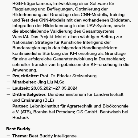
RGB-Trägerkamera, Entwicklung einer Software für
Flugplanung und Befliegungen, Optimierung der
Bilderkennung auf Grundlage des CNN-Modells, Training
und Test des CNN-Modells mit den vorhandenen Bilddaten,
Integration der Bilderkennung in das UAV-System, sowie
die abschließende Validierung des Gesamtsystems
WeedAI. Das Projekt leistet einen wichtigen Beitrag zur
Nationalen Strategie für Künstliche Intelligenz der
Bundesregierung in den folgenden Handlungsfeldern:
kontinuierliche Stärkung der KI-Forschung als Grundlage
für eine erfolgreiche Gesamtentwicklung in Deutschland;
schneller Transfer von Ergebnissen der KI-Forschung in die
Anwendung.
Projektleiter:
Prof. Dr. Frieder Stolzenburg
Mitarbeiter:
Jing Liu M.Sc.
Laufzeit:
28.05.2021–27.05.2024
Drittmittelgeber:
Bundesministerium für Landwirtschaft
und Ernährung (BLE)
Partner:
Leibniz-Institut für Agrartechnik und Bioökonomie
e.V. (ATB), Bornim bei Potsdam; CiS GmbH, Bentwisch bei
Rostock
Best Buddy
Thema:
Best Buddy Intelligence