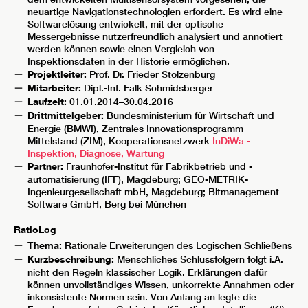
neuartige Navigationstechnologien erfordert. Es wird eine
Softwarelösung entwickelt, mit der optische
Messergebnisse nutzerfreundlich analysiert und annotiert
werden können sowie einen Vergleich von
Inspektionsdaten in der Historie ermöglichen.
Projektleiter:
Prof. Dr. Frieder Stolzenburg
Mitarbeiter:
Dipl.-Inf. Falk Schmidsberger
Laufzeit:
01.01.2014–30.04.2016
Drittmittelgeber:
Bundesministerium für Wirtschaft und
Energie (BMWI), Zentrales Innovationsprogramm
Mittelstand (ZIM), Kooperationsnetzwerk
InDiWa -
Inspektion, Diagnose, Wartung
Partner:
Fraunhofer-Institut für Fabrikbetrieb und -
automatisierung (IFF), Magdeburg; GEO-METRIK-
Ingenieurgesellschaft mbH, Magdeburg; Bitmanagement
Software GmbH, Berg bei München
RatioLog
Thema:
Rationale Erweiterungen des Logischen Schließens
Kurzbeschreibung:
Menschliches Schlussfolgern folgt i.A.
nicht den Regeln klassischer Logik. Erklärungen dafür
können unvollständiges Wissen, unkorrekte Annahmen oder
inkonsistente Normen sein. Von Anfang an legte die