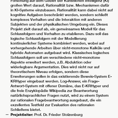
Forschung auf dem Gebiet der Künstlichen Intelligenz (KI)
großen Wert darauf, Rationalität bzw. Mechanismen dafür
in KI-Systeme einzubauen. Rationalität kann dabei nicht auf
kognitive Aufgaben beschränkt werden, sondern schließt
komplexes Verhalten und die Interaktion mit anderen
Subjekten und der physikalischen Umgebung ein. Dieses
Projekt zielt darauf ab, ein gemeinsames Modell für das
Schlussfolgern und Verhalten zu etablieren. Dazu soll das
logische Schlussfolgern mit der Modellierung
kontinuierlicher Systeme kombiniert werden, wobei auf
vorhergehende Arbeiten über nicht-monotone Kalküle und
hybride Automaten aufgebaut wird. Klassisches logisches
Schlussfolgern soll um verschiedene nicht-monotone
Aspekte erweitert werden, z.B. Abduktion oder
widerlegbare Argumentation. Dies wird nicht nur auf
theoretischem Niveau erfolgen, sondern diese
Erweiterungen sollen in das existierende Beweis-System E-
KRHyper eingebaut werden. Log-Answer, ein Frage-
Antwort-System mit offener Domäne, das E-KRHyper und
die freie Enzyklopädie Wikipedia zur Beantwortung
natürlichsprachlicher Fragen nutzt, wird zu einem System
zur rationalen Fragebeantwortung ausgebaut, die ein
exzellentes Testfeld zur Evaluation des rationalen
Schließens bietet.
Projektleiter:
Prof. Dr. Frieder Stolzenburg