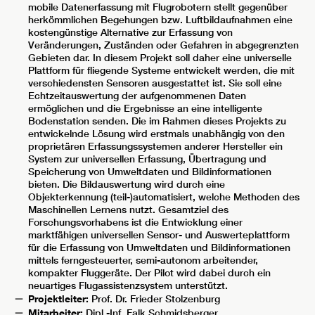
mobile Datenerfassung mit Flugrobotern stellt gegenüber
herkömmlichen Begehungen bzw. Luftbildaufnahmen eine
kostengünstige Alternative zur Erfassung von
Veränderungen, Zuständen oder Gefahren in abgegrenzten
Gebieten dar. In diesem Projekt soll daher eine universelle
Plattform für fliegende Systeme entwickelt werden, die mit
verschiedensten Sensoren ausgestattet ist. Sie soll eine
Echtzeitauswertung der aufgenommenen Daten
ermöglichen und die Ergebnisse an eine intelligente
Bodenstation senden. Die im Rahmen dieses Projekts zu
entwickelnde Lösung wird erstmals unabhängig von den
proprietären Erfassungssystemen anderer Hersteller ein
System zur universellen Erfassung, Übertragung und
Speicherung von Umweltdaten und Bildinformationen
bieten. Die Bildauswertung wird durch eine
Objekterkennung (teil-)automatisiert, welche Methoden des
Maschinellen Lernens nutzt. Gesamtziel des
Forschungsvorhabens ist die Entwicklung einer
marktfähigen universellen Sensor- und Auswerteplattform
für die Erfassung von Umweltdaten und Bildinformationen
mittels ferngesteuerter, semi-autonom arbeitender,
kompakter Fluggeräte. Der Pilot wird dabei durch ein
neuartiges Flugassistenzsystem unterstützt.
Projektleiter:
Prof. Dr. Frieder Stolzenburg
Mitarbeiter:
Dipl.-Inf. Falk Schmidsberger