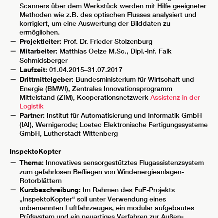
Scanners über dem Werkstück werden mit Hilfe geeigneter
Methoden wie z.B. des optischen Flusses analysiert und
korrigiert, um eine Auswertung der Bilddaten zu
ermöglichen.
Projektleiter:
Prof. Dr. Frieder Stolzenburg
Mitarbeiter:
Matthias Oelze M.Sc., Dipl.-Inf. Falk
Schmidsberger
Laufzeit:
01.04.2015–31.07.2017
Drittmittelgeber:
Bundesministerium für Wirtschaft und
Energie (BMWI), Zentrales Innovationsprogramm
Mittelstand (ZIM), Kooperationsnetzwerk
Assistenz in der
Logistik
Partner:
Institut für Automatisierung und Informatik GmbH
(IAI), Wernigerode; Loetec Elektronische Fertigungssysteme
GmbH, Lutherstadt Wittenberg
InspektoKopter
Thema:
Innovatives sensorgestütztes Flugassistenzsystem
zum gefahrlosen Befliegen von Windenergieanlagen-
Rotorblättern
Kurzbeschreibung:
Im Rahmen des FuE-Projekts
„InspektoKopter“ soll unter Verwendung eines
unbemannten Luftfahrzeuges, ein modular aufgebautes
Prüfsystem und ein neuartiges Verfahren zur Außen-