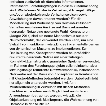
enthalten zusätzlich oft räumliche Informationen.
Interessante Forschungsfragen in diesem Zusammenhang
sind: Wie können Muster in Zeitreihen, d.h. regelmäßige
und/oder wiederkehrende Verhaltensweisen sowie
Abweichungen davon erkannt werden? Für die
Modellierung und Vorhersage von räumlich-zeitlichem
Verhalten erscheinen Ansätze auf Basis rekurrenter
neuronaler Netze eine geeignete Wahl. Konzeptoren
(Jaeger 2014) sind ein neuer Mechanismus aus der
Neuroinformatik, der verwendet werden kann, um eine
Vielzahl von Funktionen, wie z.B. das inkrementelle Lernen
von dynamischen Mustern, zu implementieren. Zur
Realisierung von Konzeptoren werden hauptsächlich
rekurrente neuronale Netzes mit einer zufälligen
Konnektivitätsmatrix als dynamischer Speicher verwendet.
Im Rahmen des Forschungsprojekts sollen einfache, aber
leistungsfähige rekurrente Netzwerkmodelle, insbesondere
Netzwerke auf der Basis von Konzeptoren in Kombination
mit Cluster-Methoden betrachtet werden. Dabei soll nicht
nur allgemein untersucht werden, inwiefern
Mustererkennung in Zeitreihen mit diesen Methoden
machbar ist, sondern nach Möglichkeit auch deren
Anwendungen betrachtet werden, wie z.B. die
Objekterkennung mit Multikoptern, die Wahrnehmung von
Harmonie in der Musik u.a.