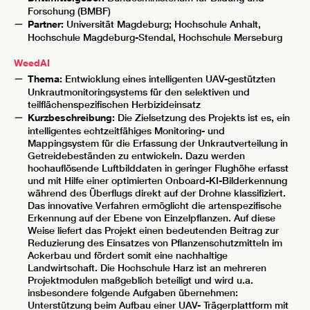
Forschung (BMBF)
Partner:
Universität Magdeburg; Hochschule Anhalt,
Hochschule Magdeburg-Stendal, Hochschule Merseburg
WeedAI
Thema:
Entwicklung eines intelligenten UAV-gestützten
Unkrautmonitoringsystems für den selektiven und
teilflächenspezifischen Herbizideinsatz
Kurzbeschreibung:
Die Zielsetzung des Projekts ist es, ein
intelligentes echtzeitfähiges Monitoring- und
Mappingsystem für die Erfassung der Unkrautverteilung in
Getreidebeständen zu entwickeln. Dazu werden
hochauflösende Luftbilddaten in geringer Flughöhe erfasst
und mit Hilfe einer optimierten Onboard-KI-Bilderkennung
während des Überflugs direkt auf der Drohne klassifiziert.
Das innovative Verfahren ermöglicht die artenspezifische
Erkennung auf der Ebene von Einzelpflanzen. Auf diese
Weise liefert das Projekt einen bedeutenden Beitrag zur
Reduzierung des Einsatzes von Pflanzenschutzmitteln im
Ackerbau und fördert somit eine nachhaltige
Landwirtschaft. Die Hochschule Harz ist an mehreren
Projektmodulen maßgeblich beteiligt und wird u.a.
insbesondere folgende Aufgaben übernehmen:
Unterstützung beim Aufbau einer UAV- Trägerplattform mit