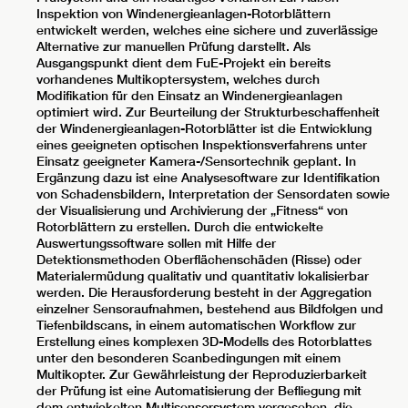
Inspektion von Windenergieanlagen-Rotorblättern
entwickelt werden, welches eine sichere und zuverlässige
Alternative zur manuellen Prüfung darstellt. Als
Ausgangspunkt dient dem FuE-Projekt ein bereits
vorhandenes Multikoptersystem, welches durch
Modifikation für den Einsatz an Windenergieanlagen
optimiert wird. Zur Beurteilung der Strukturbeschaffenheit
der Windenergieanlagen-Rotorblätter ist die Entwicklung
eines geeigneten optischen Inspektionsverfahrens unter
Einsatz geeigneter Kamera-/Sensortechnik geplant. In
Ergänzung dazu ist eine Analysesoftware zur Identifikation
von Schadensbildern, Interpretation der Sensordaten sowie
der Visualisierung und Archivierung der „Fitness“ von
Rotorblättern zu erstellen. Durch die entwickelte
Auswertungssoftware sollen mit Hilfe der
Detektionsmethoden Oberflächenschäden (Risse) oder
Materialermüdung qualitativ und quantitativ lokalisierbar
werden. Die Herausforderung besteht in der Aggregation
einzelner Sensoraufnahmen, bestehend aus Bildfolgen und
Tiefenbildscans, in einem automatischen Workflow zur
Erstellung eines komplexen 3D-Modells des Rotorblattes
unter den besonderen Scanbedingungen mit einem
Multikopter. Zur Gewährleistung der Reproduzierbarkeit
der Prüfung ist eine Automatisierung der Befliegung mit
dem entwickelten Multisensorsystem vorgesehen, die