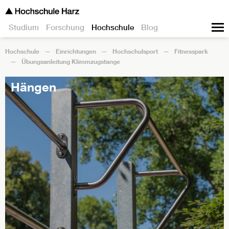
Studium
Forschung
Hochschule
Blog
Hochschule
Einrichtungen
Hochschulsport
Fitnesspark
Übungsanleitung Klimmzugstange
Hängen