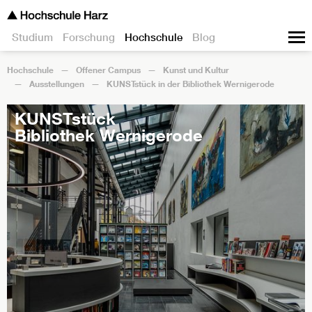
Studium
Forschung
Hochschule
Blog
Hochschule
Offener Campus
Kunst und Kultur
Ausstellungen
KUNSTstück in der Bibliothek Wernigerode
KUNSTstück
Bibliothek Wernigerode