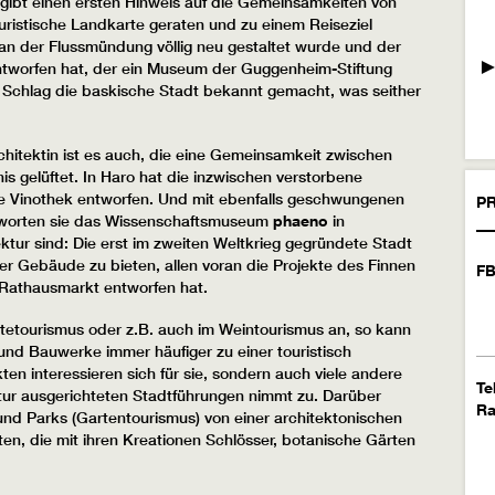
 gibt einen ersten Hinweis auf die Gemeinsamkeiten von
ouristische Landkarte geraten und zu einem Reiseziel
n der Flussmündung völlig neu gestaltet wurde und der
►
tworfen hat, der ein Museum der Guggenheim-Stiftung
n Schlag die baskische Stadt bekannt gemacht, was seither
rchitektin ist es auch, die eine Gemeinsamkeit zwischen
s gelüftet. In Haro hat die inzwischen verstorbene
e Vinothek entworfen. Und mit ebenfalls geschwungenen
PR
tworten sie das Wissenschaftsmuseum
phaeno
in
ktur sind: Die erst im zweiten Weltkrieg gegründete Stadt
ter Gebäude zu bieten, allen voran die Projekte des Finnen
FB
 Rathausmarkt entworfen hat.
tetourismus oder z.B. auch im Weintourismus an, so kann
nd Bauwerke immer häufiger zu einer touristisch
n interessieren sich für sie, sondern auch viele andere
Te
ktur ausgerichteten Stadtführungen nimmt zu. Darüber
R
nd Parks (Gartentourismus) von einer architektonischen
en, die mit ihren Kreationen Schlösser, botanische Gärten