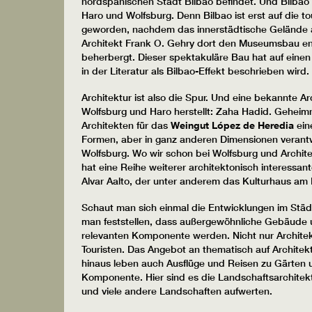
nordspanischen Stadt Bilbao befindet. Und Bilbao
Haro und Wolfsburg. Denn Bilbao ist erst auf die t
geworden, nachdem das innerstädtische Gelände a
Architekt Frank O. Gehry dort den Museumsbau en
beherbergt. Dieser spektakuläre Bau hat auf eine
in der Literatur als Bilbao-Effekt beschrieben wird.
Architektur ist also die Spur. Und eine bekannte A
Wolfsburg und Haro herstellt: Zaha Hadid. Geheimni
Architekten für das
Weingut López de Heredia
ein
Formen, aber in ganz anderen Dimensionen veran
Wolfsburg. Wo wir schon bei Wolfsburg und Archite
hat eine Reihe weiterer architektonisch interessan
Alvar Aalto, der unter anderem das Kulturhaus am
Schaut man sich einmal die Entwicklungen im Städ
man feststellen, dass außergewöhnliche Gebäude u
relevanten Komponente werden. Nicht nur Architekte
Touristen. Das Angebot an thematisch auf Archite
hinaus leben auch Ausflüge und Reisen zu Gärten u
Komponente. Hier sind es die Landschaftsarchitekt
und viele andere Landschaften aufwerten.