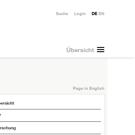
Suche
Login
DE
EN
Übersicht
Page in English
ersicht
V
rschung