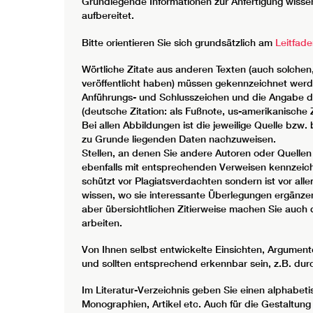
Grundlegende Informationen zur Anfertigung wissen
aufbereitet.
Bitte orientieren Sie sich grundsätzlich am
Leitfade
Wörtliche Zitate aus anderen Texten (auch solchen,
veröffentlicht haben) müssen gekennzeichnet werd
Anführungs- und Schlusszeichen und die Angabe de
(deutsche Zitation: als Fußnote, us-amerikanische Z
Bei allen Abbildungen ist die jeweilige Quelle bzw.
zu Grunde liegenden Daten nachzuweisen.
Stellen, an denen Sie andere Autoren oder Quellen
ebenfalls mit entsprechenden Verweisen kennzeichn
schützt vor Plagiatsverdachten sondern ist vor alle
wissen, wo sie interessante Überlegungen ergänzend
aber übersichtlichen Zitierweise machen Sie auch d
arbeiten.
Von Ihnen selbst entwickelte Einsichten, Argumen
und sollten entsprechend erkennbar sein, z.B. dur
Im Literatur-Verzeichnis geben Sie einen alphabeti
Monographien, Artikel etc. Auch für die Gestaltung 