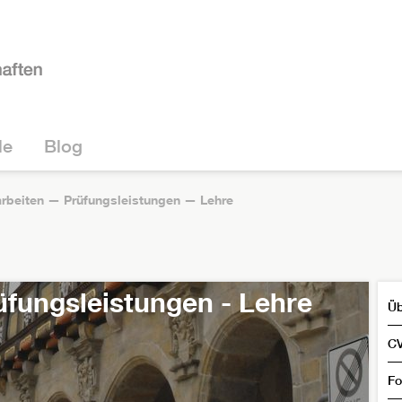
le
Blog
rbeiten — Prüfungsleistungen — Lehre
üfungsleistungen - Lehre
Üb
C
Fo