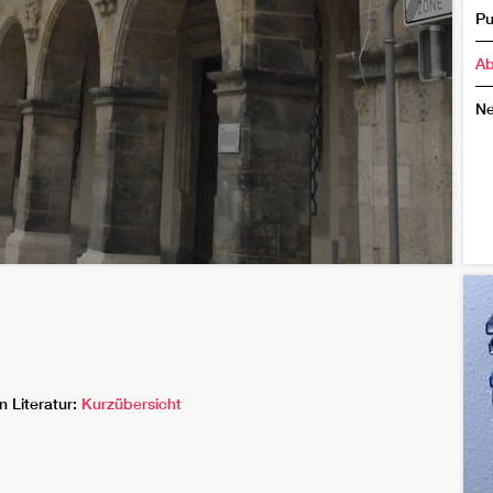
Pu
Ab
N
n Literatur:
Kurzübersicht