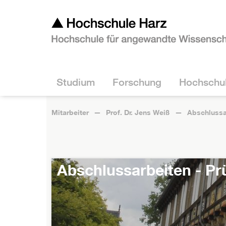
Studium
Forschung
Hochschu
Mitarbeiter
Prof. Dr. Jens Weiß
Abschlussa
Abschlussarbeiten - Pr