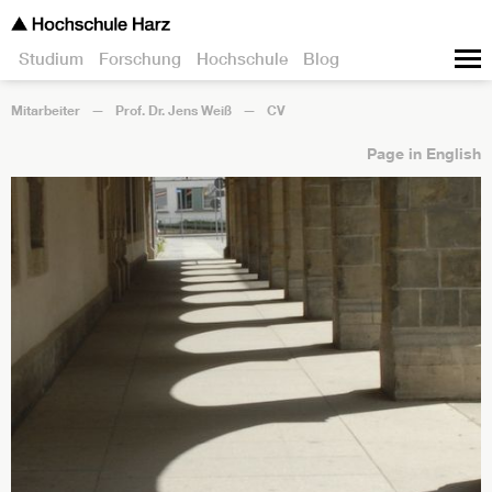
Studium
Forschung
Hochschule
Blog
Mitarbeiter
Prof. Dr. Jens Weiß
CV
Page in English