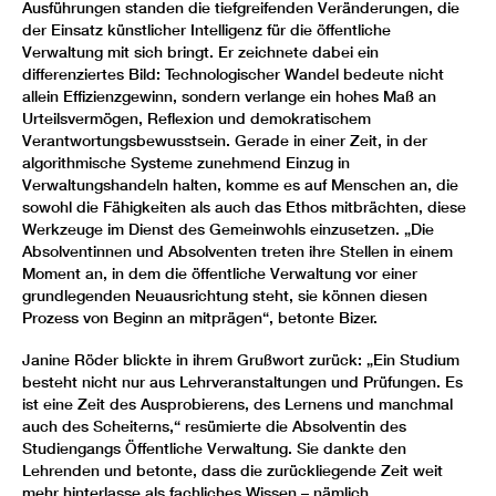
Ausführungen standen die tiefgreifenden Veränderungen, die
der Einsatz künstlicher Intelligenz für die öffentliche
Verwaltung mit sich bringt. Er zeichnete dabei ein
differenziertes Bild: Technologischer Wandel bedeute nicht
allein Effizienzgewinn, sondern verlange ein hohes Maß an
Urteilsvermögen, Reflexion und demokratischem
Verantwortungsbewusstsein. Gerade in einer Zeit, in der
algorithmische Systeme zunehmend Einzug in
Verwaltungshandeln halten, komme es auf Menschen an, die
sowohl die Fähigkeiten als auch das Ethos mitbrächten, diese
Werkzeuge im Dienst des Gemeinwohls einzusetzen. „Die
Absolventinnen und Absolventen treten ihre Stellen in einem
Moment an, in dem die öffentliche Verwaltung vor einer
grundlegenden Neuausrichtung steht, sie können diesen
Prozess von Beginn an mitprägen“, betonte Bizer.
Janine Röder blickte in ihrem Grußwort zurück: „Ein Studium
besteht nicht nur aus Lehrveranstaltungen und Prüfungen. Es
ist eine Zeit des Ausprobierens, des Lernens und manchmal
auch des Scheiterns,“ resümierte die Absolventin des
Studiengangs Öffentliche Verwaltung. Sie dankte den
Lehrenden und betonte, dass die zurückliegende Zeit weit
mehr hinterlasse als fachliches Wissen – nämlich