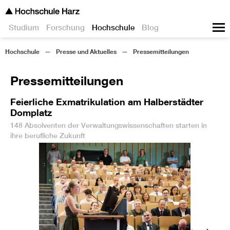
Studium
Forschung
Hochschule
Blog
Hochschule
Presse und Aktuelles
Pressemitteilungen
Pressemitteilungen
Feierliche Exmatrikulation am Halberstädter
Domplatz
148 Absolventen der Verwaltungswissenschaften starten in
ihre berufliche Zukunft