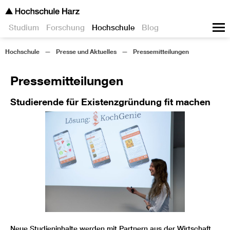
Studium
Forschung
Hochschule
Blog
Hochschule
Presse und Aktuelles
Pressemitteilungen
Pressemitteilungen
Studierende für Existenzgründung fit machen
Studentin Franziska Jarisch beim Pitch ihrer
Geschäftsidee an der Hochschule Harz, im
Neue Studieninhalte werden mit Partnern aus der Wirtschaft