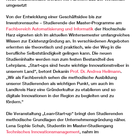
Publikum: Partner aus der Wirtschaft, die ihre Ideen
umgesetzt
einem Praxis-Test unterzogen. Foto: Hochschule
Harz
Von der Entwicklung einer Geschäftsidee bis zur
Investorensuche – Studierende der Master-Programme am
Fachbereich Automatisierung und Informatik
der Hochschule
Harz eigneten sich im aktuellen Wintersemester umfangreiches
Wissen zur Existenzgründung an. In verschiedenen Angeboten
erlernten sie theoretisch und praktisch, wie der Weg in die
berufliche Selbstständigkeit gelingen kann. Die neuen
Studieninhalte werden nun zum festen Bestandteil des
Lehrplans. „Start-ups sind heute wichtige Innovationstreiber in
unserem Land“, betont Dekanin
Prof. Dr. Andrea Heilmann
.
„Wir als Fachbereich sehen die methodische Ausbildung
unserer Studierenden als wichtigen Punkt, um auch im
Landkreis Harz eine Gründerkultur zu etablieren und so
digitale Innovationen in der Region zu begleiten und zu
fördern.“
Die Veranstaltung „Lean-Start-up“ bringt den Studierenden
methodische Grundlagen der Unternehmensgründung näher.
Lena Sophie Schuh, Studentin im Master-Studiengang
Technisches Innovationsmanagement
, nahm im