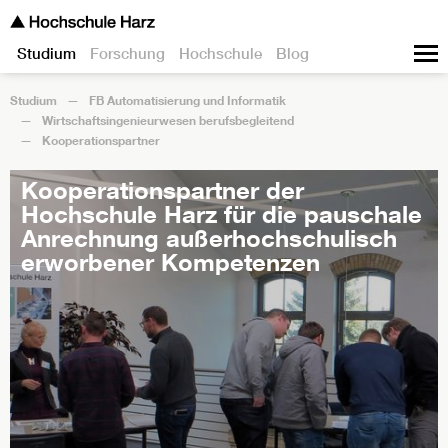
Studium
Forschung
Hochschule
Blog
Studium
FB Automatisierung und Informatik
Wirtschaftsingenieurwesen berufsbegleitend
Kooperationspartner
Kooperationspartner der
Hochschule Harz für die pauschale
Anrechnung außerhochschulisch
erworbener Kompetenzen