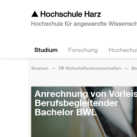
Studium
Forschung
Hochschu
Studium
FB Wirtschaftswissenschaften
Be
Anrechnung von Vorlei
Berufsbegleitender
Bachelor BWL