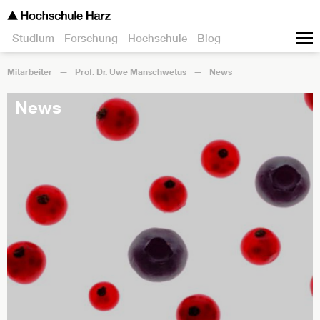
Studium
Forschung
Hochschule
Blog
Mitarbeiter
Prof. Dr. Uwe Manschwetus
News
News