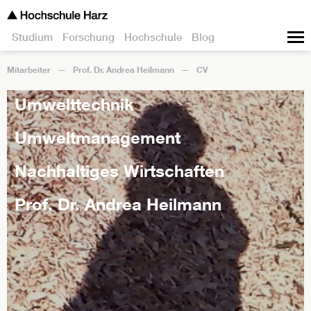
Studium
Forschung
Hochschule
Blog
Mitarbeiter
Prof. Dr. Andrea Heilmann
CV
Umwelttechnik
Umweltmanagement
Nachhaltiges Wirtschaften
Prof. Dr. Andrea Heilmann